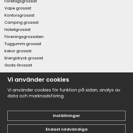
Företagsgrossist
Vape grossist
Kontorsgrossist
Camping grossist
Hotellgrossist
Föreningsgrossisten
Tuggummi grossist
kakor grossist
Energidryck grossist
Godis Grossist
Vi använder cookies
PRENUMERERA PÅ NYHETSBREVET FÖR VÅRA BÄSTA
ERBJUDANDEN OCH NYHETER!
E-
Vi använder cookies för funktion på sidan, analys av
postadress
data och marknadsföring.
De uppgifter du matar in kommer endast användas till våra nyhetsbrev.
Inställningar
Endast nödvändiga