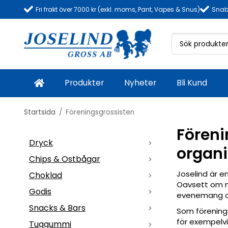
Fri frakt över 7000 kr (exkl. moms, Pant, Vapes & Snus)
Snab
Produkter
Nyheter
Bli Kund
Startsida
/
Föreningsgrossisten
Föreni
Dryck
organi
Chips & Ostbågar
Joselind är en
Choklad
Oavsett om ni 
Godis
evenemang oc
Snacks & Bars
Som förenings
för exempelvis
Tuggummi