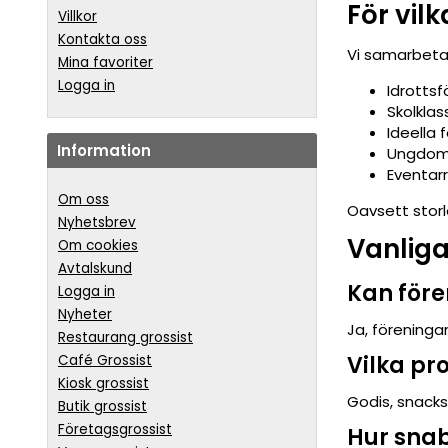
För vil
Villkor
Kontakta oss
Vi samarbeta
Mina favoriter
Logga in
Idrottsf
Skolklas
Ideella 
Information
Ungdoms
Eventar
Om oss
Oavsett storl
Nyhetsbrev
Vanliga
Om cookies
Avtalskund
Kan före
Logga in
Nyheter
Ja, föreninga
Restaurang grossist
Vilka pr
Café Grossist
Kiosk grossist
Godis, snacks
Butik grossist
Företagsgrossist
Hur snab