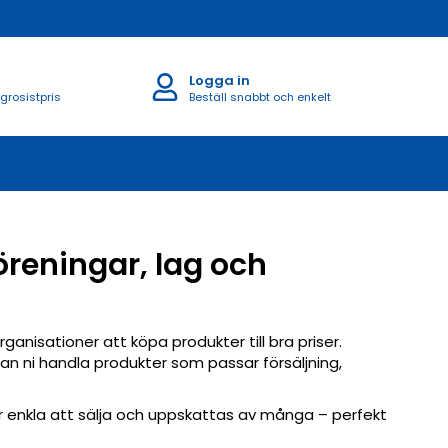
Logga in
 grosistpris
Beställ snabbt och enkelt
öreningar, lag och
ganisationer att köpa produkter till bra priser.
 kan ni handla produkter som passar försäljning,
r enkla att sälja och uppskattas av många – perfekt