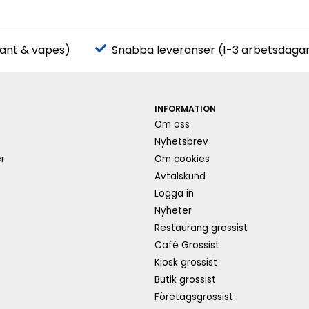
pant & vapes)
Snabba leveranser (1-3 arbetsdaga
INFORMATION
Om oss
s
Nyhetsbrev
r
Om cookies
Avtalskund
Logga in
Nyheter
Restaurang grossist
Café Grossist
Kiosk grossist
Butik grossist
Företagsgrossist