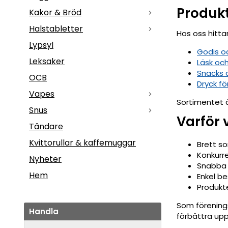
Produkt
Kakor & Bröd
Halstabletter
Hos oss hitta
Lypsyl
Godis o
Leksaker
Läsk och
Snacks 
OCB
Dryck för
Vapes
Sortimentet ä
Snus
Varför 
Tändare
Kvittorullar & kaffemuggar
Brett s
Konkurre
Nyheter
Snabba 
Hem
Enkel b
Produkt
Som föreningsg
Handla
förbättra uppl