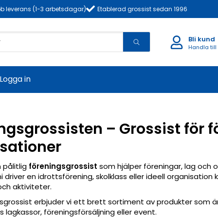
b leverans (1-3 arbetsdagar)
Etablerad grossist sedan 1996
Bli kund
Handla till
Logga in
ngsgrossisten – Grossist för f
sationer
 pålitlig
föreningsgrossist
som hjälper föreningar, lag och or
driver en idrottsförening, skolklass eller ideell organisation
h aktiviteter.
grossist erbjuder vi ett brett sortiment av produkter som ä
 lagkassor, föreningsförsäljning eller event.