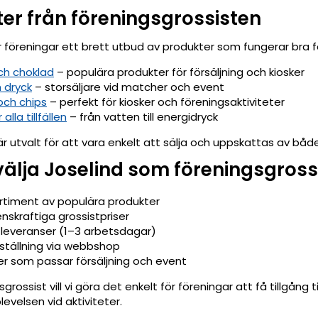
er från föreningsgrossisten
r föreningar ett brett utbud av produkter som fungerar bra 
ch choklad
– populära produkter för försäljning och kiosker
 dryck
– storsäljare vid matcher och event
och chips
– perfekt för kiosker och föreningsaktiviteter
 alla tillfällen
– från vatten till energidryck
r utvalt för att vara enkelt att sälja och uppskattas av båd
välja Joselind som föreningsgross
ortiment av populära produkter
nskraftiga grossistpriser
leveranser (1–3 arbetsdagar)
eställning via webbshop
er som passar försäljning och event
rossist vill vi göra det enkelt för föreningar att få tillgång ti
evelsen vid aktiviteter.