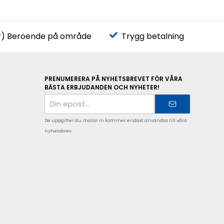
r) Beroende på område
Trygg betalning
PRENUMERERA PÅ NYHETSBREVET FÖR VÅRA
BÄSTA ERBJUDANDEN OCH NYHETER!
E-
postadress
De uppgifter du matar in kommer endast användas till våra
nyhetsbrev.