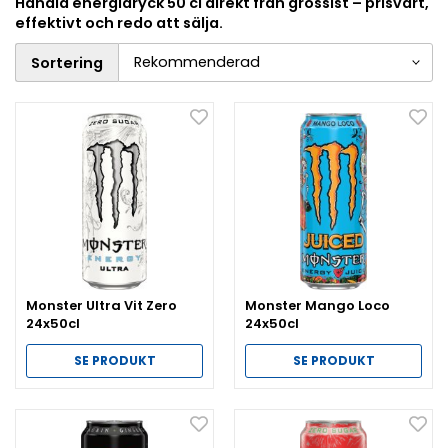
Handla energidryck 50 cl direkt från grossist – prisvärt,
effektivt och redo att sälja.
Sortering
Monster Ultra Vit Zero
Monster Mango Loco
24x50cl
24x50cl
SE PRODUKT
SE PRODUKT