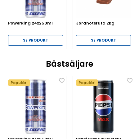
Powerking 24x250ml
Jordnötsruta 2kg
SE PRODUKT
SE PRODUKT
Bästsäljare
Populär!
Populär!