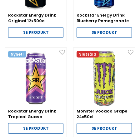
Rockstar Energy Drink
Rockstar Energy Drink
Original 12x500cl
Blueberry Pomegranate
12x500ml
SE PRODUKT
SE PRODUKT
Nyhet!
Slutsåld
Rockstar Energy Drink
Monster Voodoo Grape
Tropical Guava
24x50cl
12x500ml
SE PRODUKT
SE PRODUKT