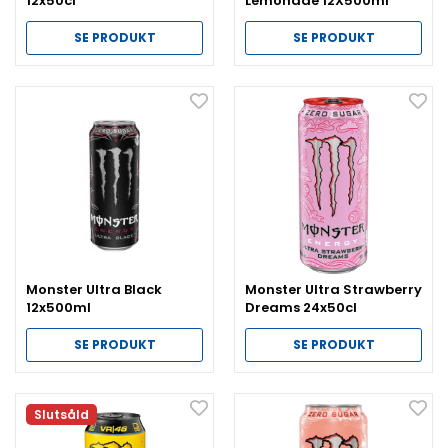
12x50cl
Lemonade 12X500ml
SE PRODUKT
SE PRODUKT
Monster Ultra Black
Monster Ultra Strawberry
12x500ml
Dreams 24x50cl
SE PRODUKT
SE PRODUKT
Slutsåld