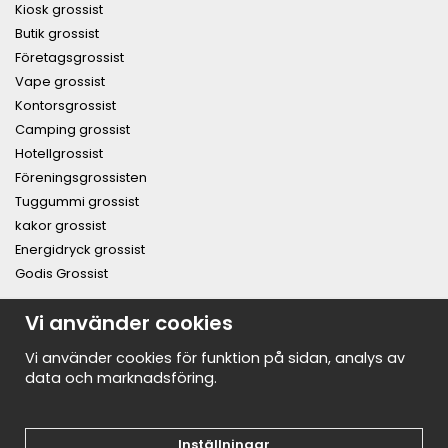
Kiosk grossist
Butik grossist
Företagsgrossist
Vape grossist
Kontorsgrossist
Camping grossist
Hotellgrossist
Föreningsgrossisten
Tuggummi grossist
kakor grossist
Energidryck grossist
Godis Grossist
PRENUMERERA PÅ NYHETSBREVET FÖR VÅRA BÄSTA
Vi använder cookies
ERBJUDANDEN OCH NYHETER!
E-
Vi använder cookies för funktion på sidan, analys av
postadress
data och marknadsföring.
De uppgifter du matar in kommer endast användas till våra nyhetsbrev.
Inställningar