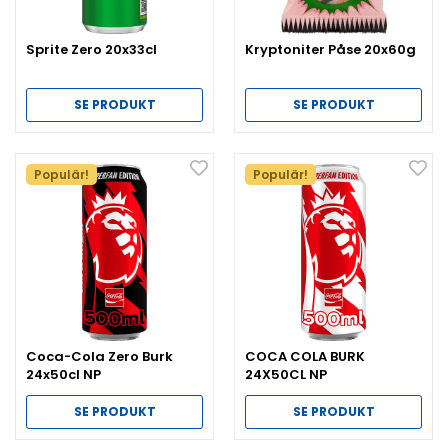
Sprite Zero 20x33cl
Kryptoniter Påse 20x60g
SE PRODUKT
SE PRODUKT
Populär!
Populär!
Coca-Cola Zero Burk
COCA COLA BURK
24x50cl NP
24X50CL NP
SE PRODUKT
SE PRODUKT