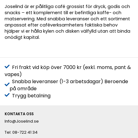
Joselind är er pålitliga café grossist för dryck, godis och
snacks – ett komplement till er befintliga kaffe- och
matservering. Med snabba leveranser och ett sortiment
anpassat efter caféverksamheters faktiska behov
hjälper vi er hålla kylen och disken välfylld utan att binda
onödigt kapital.
Fri frakt vid köp över 7000 kr (exkl. moms, pant &
vapes)
Snabba leveranser (1-3 arbetsdagar) Beroende
på område
Trygg betalning
KONTAKTA OSS
Info@Joselind.se
Tel: 08-722 41 34