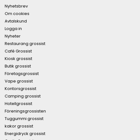
Nyhetsbrev
Om cookies
Avtalskund
Logga in
Nyheter
Restaurang grossist
Café Grossist
Kiosk grossist
Butik grossist
Företagsgrossist
Vape grossist
Kontorsgrossist
Camping grossist
Hotellgrossist
Föreningsgrossisten
Tuggummi grossist
kakor grossist
Energidryck grossist