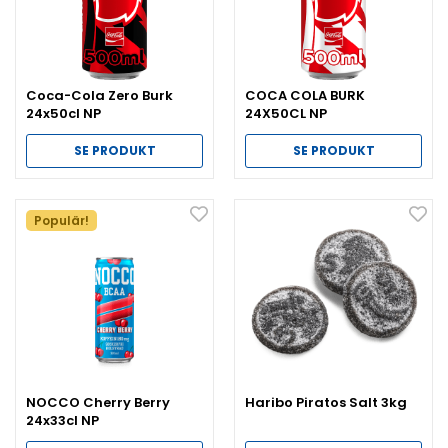
Coca-Cola Zero Burk
COCA COLA BURK
24x50cl NP
24X50CL NP
SE PRODUKT
SE PRODUKT
Populär!
NOCCO Cherry Berry
Haribo Piratos Salt 3kg
24x33cl NP