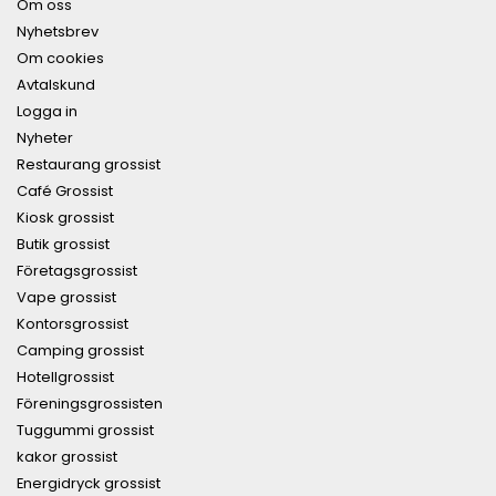
Om oss
Nyhetsbrev
Om cookies
Avtalskund
Logga in
Nyheter
Restaurang grossist
Café Grossist
Kiosk grossist
Butik grossist
Företagsgrossist
Vape grossist
Kontorsgrossist
Camping grossist
Hotellgrossist
Föreningsgrossisten
Tuggummi grossist
kakor grossist
Energidryck grossist