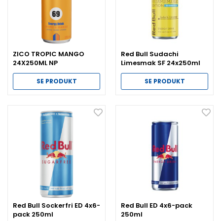
ZICO TROPIC MANGO
Red Bull Sudachi
24X250ML NP
Limesmak SF 24x250ml
NP
SE PRODUKT
SE PRODUKT
Red Bull Sockerfri ED 4x6-
Red Bull ED 4x6-pack
pack 250ml
250ml