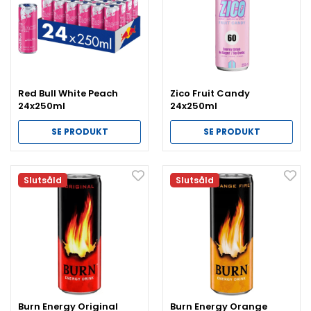
Red Bull White Peach
Zico Fruit Candy
24x250ml
24x250ml
SE PRODUKT
SE PRODUKT
Slutsåld
Slutsåld
Burn Energy Original
Burn Energy Orange