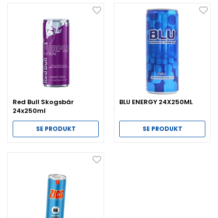
Red Bull Skogsbär
BLU ENERGY 24X250ML
24x250ml
SE PRODUKT
SE PRODUKT