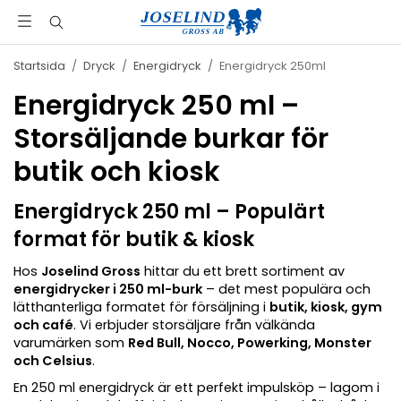
Startsida
/
Dryck
/
Energidryck
/
Energidryck 250ml
Energidryck 250 ml –
Storsäljande burkar för
butik och kiosk
Energidryck 250 ml – Populärt
format för butik & kiosk
Hos
Joselind Gross
hittar du ett brett sortiment av
energidrycker i 250 ml-burk
– det mest populära och
lätthanterliga formatet för försäljning i
butik, kiosk, gym
och café
. Vi erbjuder storsäljare från välkända
varumärken som
Red Bull, Nocco, Powerking, Monster
och Celsius
.
En 250 ml energidryck är ett perfekt impulsköp – lagom i