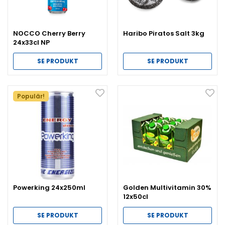
NOCCO Cherry Berry
Haribo Piratos Salt 3kg
24x33cl NP
SE PRODUKT
SE PRODUKT
Populär!
Powerking 24x250ml
Golden Multivitamin 30%
12x50cl
SE PRODUKT
SE PRODUKT