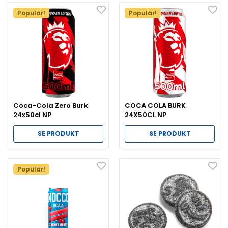
Populär!
Populär!
Coca-Cola Zero Burk
COCA COLA BURK
24x50cl NP
24X50CL NP
SE PRODUKT
SE PRODUKT
Populär!