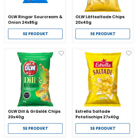
OLW Ringar Sourcream &
OLW Lättsaltade Chips
Onion 24x85g
20x40g
SE PRODUKT
SE PRODUKT
OLW Dill & Gräslök Chips
Estrella Saltade
20x40g
Potatischips 27x40g
SE PRODUKT
SE PRODUKT