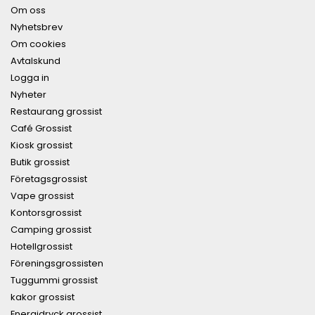
Om oss
Nyhetsbrev
Om cookies
Avtalskund
Logga in
Nyheter
Restaurang grossist
Café Grossist
Kiosk grossist
Butik grossist
Företagsgrossist
Vape grossist
Kontorsgrossist
Camping grossist
Hotellgrossist
Föreningsgrossisten
Tuggummi grossist
kakor grossist
Energidryck grossist