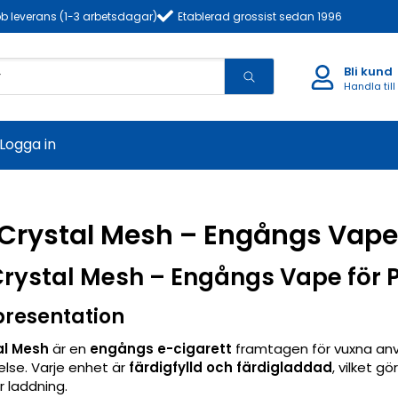
b leverans (1-3 arbetsdagar)
Etablerad grossist sedan 1996
Bli kund
Handla till
Logga in
Crystal Mesh – Engångs Vape f
rystal Mesh – Engångs Vape för Pr
presentation
al Mesh
är en
engångs e-cigarett
framtagen för vuxna anvä
else. Varje enhet är
färdigfylld och färdigladdad
, vilket 
er laddning.