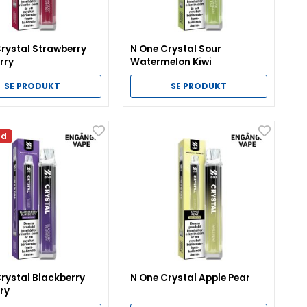
rystal Strawberry
N One Crystal Sour
rry
Watermelon Kiwi
SE PRODUKT
SE PRODUKT
ld
rystal Blackberry
N One Crystal Apple Pear
ry