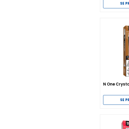
SE 
N One Cryst
SE 