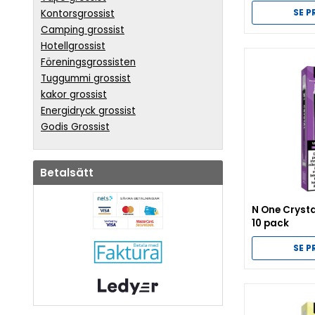
SE 
Kontorsgrossist
Camping grossist
Hotellgrossist
Föreningsgrossisten
Tuggummi grossist
kakor grossist
Energidryck grossist
Godis Grossist
Betalsätt
N One Crysta
10 pack
SE 