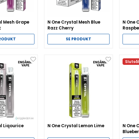
al Mesh Grape
N One Crystal Mesh Blue
N One C
k
Razz Cherry
Raspbe
PRODUKT
SE PRODUKT
Slutså
l Liqourice
N One Crystal Lemon Lime
N One C
Blueber