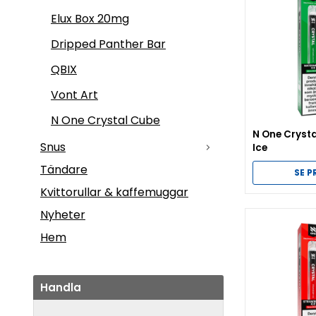
Elux Box 20mg
Dripped Panther Bar
QBIX
Vont Art
N One Crystal Cube
N One Cryst
Snus
Ice
Tändare
SE 
Kvittorullar & kaffemuggar
Nyheter
Hem
Handla