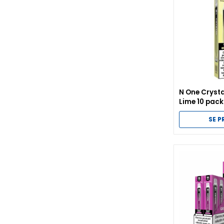
N One Cryst
Lime 10 pack
SE 