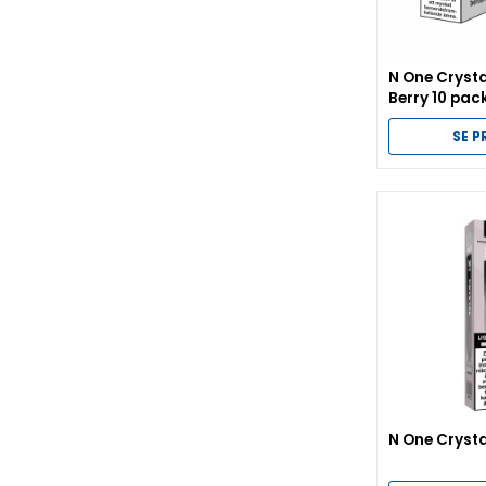
N One Cryst
Berry 10 pac
SE 
N One Crysta