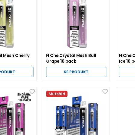
al Mesh Cherry
N One Crystal Mesh Bull
N One 
Grape 10 pack
Ice 10 
PRODUKT
SE PRODUKT
Slutsåld