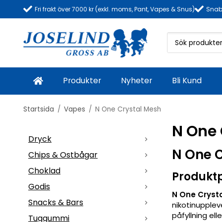
Fri frakt över 7000 kr (exkl. moms, Pant, Vapes & Snus)
Snab
Produkter
Nyheter
Bli Kund
Startsida
/
Vapes
/
N One Crystal Mesh
N One 
Dryck
N One C
Chips & Ostbågar
Choklad
Produkt
Godis
N One Cryst
Snacks & Bars
nikotinupplev
påfyllning ell
Tuggummi