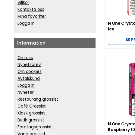
Villkor
Kontakta oss
Mina favoriter
Logga in
N One Crysta
Ice
SE 
Information
Om oss
Nyhetsbrev
Om cookies
Avtalskund
Logga in
Nyheter
Restaurang grossist
Café Grossist
Kiosk grossist
Butik grossist
N One Cryst
Företagsgrossist
Raspberry 1
Vape grossist