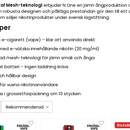
tal Mesh-teknologi
erbjuder N One en jämn ångproduktion oc
en robusta designen och pålitliga prestandan gör den till ett 
m säljer nikotinprodukter under svensk lagstiftning.
per
 e-cigarett (vape) – klar att använda direkt
 med e-vätska innehållande nikotin (20 mg/ml)
rad mesh-teknologi för jämn smak och ånga
t batteri – ingen laddning krävs
och hållbar design
för vuxna nikotinanvändare
s i grossistförpackning om 10 stycken
Slutså