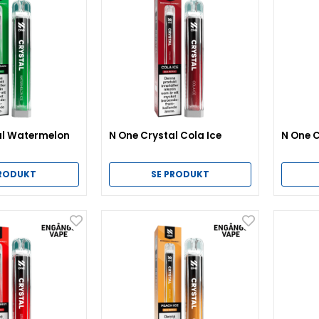
al Watermelon
N One Crystal Cola Ice
N One C
PRODUKT
SE PRODUKT