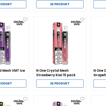
pack
PRODUKT
SE PRODUKT
l Mesh VMT Ice
N One Crystal Mesh
N One C
Strawberry Kiwi 10 pack
Grapefr
PRODUKT
SE PRODUKT