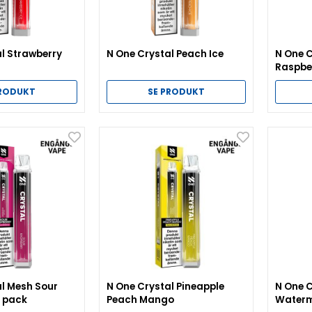
l Strawberry
N One Crystal Peach Ice
N One C
Raspbe
PRODUKT
SE PRODUKT
al Mesh Sour
N One Crystal Pineapple
N One 
0 pack
Peach Mango
Waterm