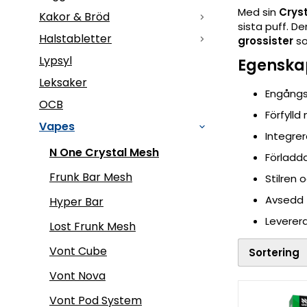
Med sin
Crys
Kakor & Bröd
sista puff. D
Halstabletter
grossister
so
Lypsyl
Egenska
Leksaker
Engångs
OCB
Förfylld
Vapes
Integre
N One Crystal Mesh
Förladda
Frunk Bar Mesh
Stilren 
Avsedd 
Hyper Bar
Leverera
Lost Frunk Mesh
Vont Cube
Sortering
Vont Nova
Vont Pod System