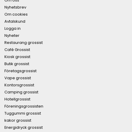
Om oss
Nyhetsbrev
Om cookies
Avtalskund
Logga in
Nyheter
Restaurang grossist
Café Grossist
Kiosk grossist
Butik grossist
Företagsgrossist
Vape grossist
Kontorsgrossist
Camping grossist
Hotellgrossist
Föreningsgrossisten
Tuggummi grossist
kakor grossist
Energidryck grossist