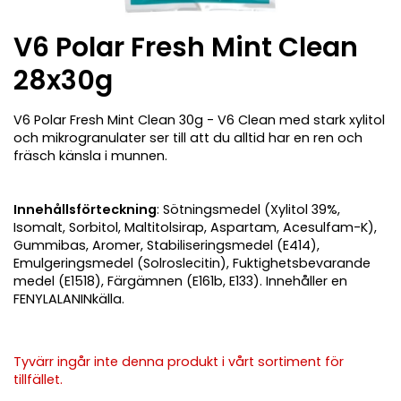
V6 Polar Fresh Mint Clean
28x30g
V6 Polar Fresh Mint Clean 30g - V6 Clean med stark xylitol
och mikrogranulater ser till att du alltid har en ren och
fräsch känsla i munnen.
Innehållsförteckning
: Sötningsmedel (Xylitol 39%,
Isomalt, Sorbitol, Maltitolsirap, Aspartam, Acesulfam-K),
Gummibas, Aromer, Stabiliseringsmedel (E414),
Emulgeringsmedel (Solroslecitin), Fuktighetsbevarande
medel (E1518), Färgämnen (E161b, E133). Innehåller en
FENYLALANINkälla.
Tyvärr ingår inte denna produkt i vårt sortiment för
tillfället.