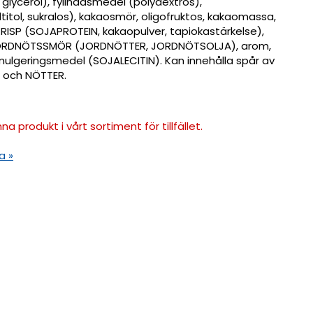
glycerol), fyllnadsmedel (polydextros),
itol, sukralos), kakaosmör, oligofruktos, kakaomassa,
ISP (SOJAPROTEIN, kakaopulver, tapiokastärkelse),
l, JORDNÖTSSMÖR (JORDNÖTTER, JORDNÖTSOLJA), arom,
emulgeringsmedel (SOJALECITIN). Kan innehålla spår av
 och NÖTTER.
na produkt i vårt sortiment för tillfället.
a »