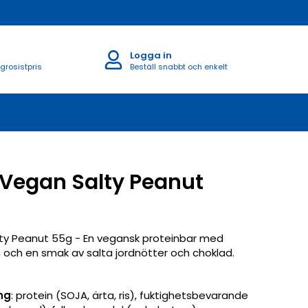
Logga in
 grosistpris
Beställ snabbt och enkelt
 Vegan Salty Peanut
lty Peanut 55g - En vegansk proteinbar med
 och en smak av salta jordnötter och choklad.
ng
: protein (SOJA, ärta, ris), fuktighetsbevarande