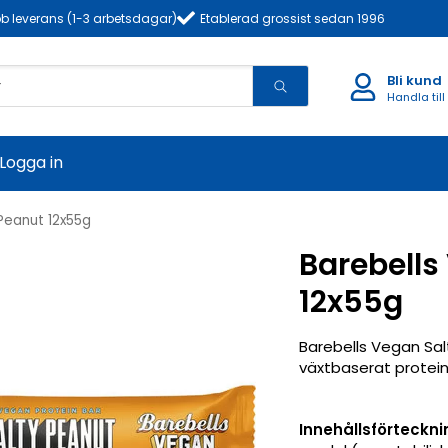
b leverans (1-3 arbetsdagar)
Etablerad grossist sedan 1996
Bli kund
Handla till
Logga in
Peanut 12x55g
Barebells
12x55g
Barebells Vegan Sa
växtbaserat protein
Innehållsförteckni