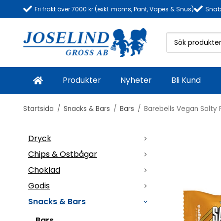
Fri frakt över 7000 kr (exkl. moms, Pant, Vapes & Snus)
Snab
Produkter
Nyheter
Bli Kund
Startsida
/
Snacks & Bars
/
Bars
/
Barebells Vegan Salty 
Dryck
Chips & Ostbågar
Choklad
Godis
Snacks & Bars
Bars