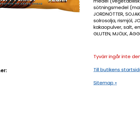
medel (vegetabilisk 
sötningsmedel (malt
JORDNÖTTER, SOJAKR
solrosolja, rismjö
kakaopulver, salt, 
GLUTEN, MJÖLK, ÄGG
Tyvärr ingår inte den
Till butikens startsid
er:
Sitemap »