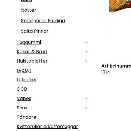
Nötter
Smörgåsar Färdiga
Salta Pinnar
Tuggummi
Kakor & Bröd
Halstabletter
Artikelnumm
Lypsyl
1714
Leksaker
OCB
Vapes
Snus
Tändare
Kvittorullar & kaffemuggar