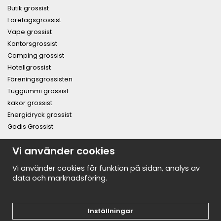
Butik grossist
Företagsgrossist
Vape grossist
Kontorsgrossist
Camping grossist
Hotellgrossist
Föreningsgrossisten
Tuggummi grossist
kakor grossist
Energidryck grossist
Godis Grossist
PRENUMERERA PÅ NYHETSBREVET FÖR VÅRA BÄSTA
Vi använder cookies
ERBJUDANDEN OCH NYHETER!
E-
Vi använder cookies för funktion på sidan, analys av
postadress
data och marknadsföring.
De uppgifter du matar in kommer endast användas till våra nyhetsbrev.
Inställningar