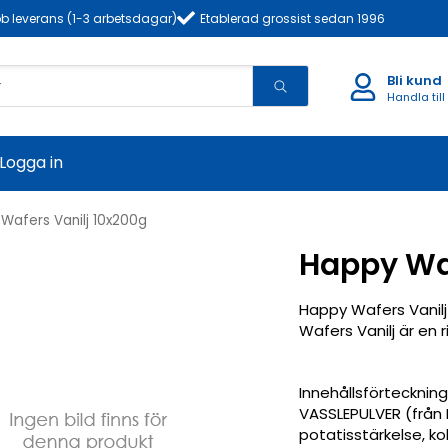
b leverans (1-3 arbetsdagar)
Etablerad grossist sedan 1996
Bli kund
Handla till
Logga in
Wafers Vanilj 10x200g
Happy Waf
Happy Wafers Vanilj
Wafers Vanilj är en 
Innehållsförteckning
VASSLEPULVER (från
potatisstärkelse, ko