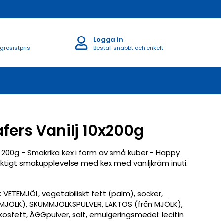
Logga in
 grosistpris
Beställ snabbt och enkelt
ers Vanilj 10x200g
 200g - Smakrika kex i form av små kuber - Happy
riktigt smakupplevelse med kex med vaniljkräm inuti.
: VETEMJÖL, vegetabiliskt fett (palm), socker,
 MJÖLK), SKUMMJÖLKSPULVER, LAKTOS (från MJÖLK),
kosfett, ÄGGpulver, salt, emulgeringsmedel: lecitin