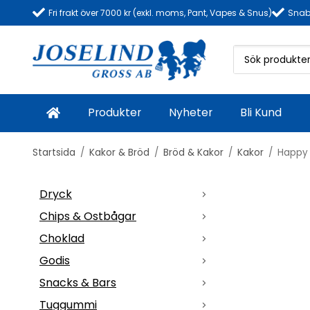
Fri frakt över 7000 kr (exkl. moms, Pant, Vapes & Snus)
Snab
Produkter
Nyheter
Bli Kund
Startsida
/
Kakor & Bröd
/
Bröd & Kakor
/
Kakor
/
Happy 
Dryck
Chips & Ostbågar
Choklad
Godis
Snacks & Bars
Tuggummi