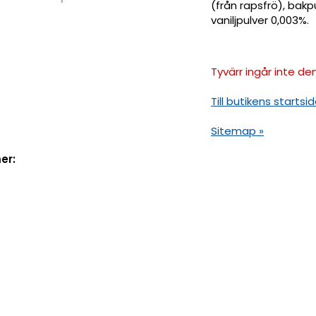
(från rapsfrö), bak
vaniljpulver 0,003%.
Tyvärr ingår inte den
Till butikens startsid
Sitemap »
er: