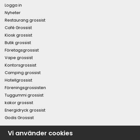
Logga in
Nyheter
Restaurang grossist
Café Grossist
Kiosk grossist
Butik grossist
Företagsgrossist
Vape grossist
Kontorsgrossist
Camping grossist
Hotellgrossist
Föreningsgrossisten
Tuggummi grossist
kakor grossist
Energidryck grossist
Godis Grossist
PRENUMERERA PÅ NYHETSBREVET FÖR VÅRA BÄSTA
Vi använder cookies
ERBJUDANDEN OCH NYHETER!