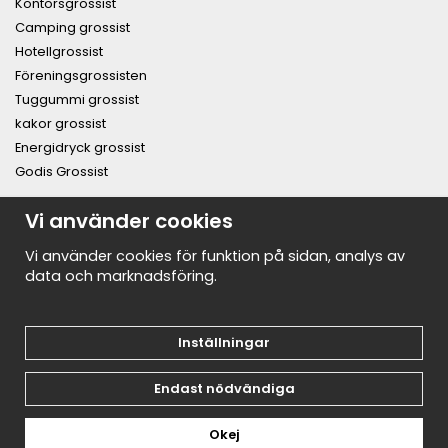
Kontorsgrossist
Camping grossist
Hotellgrossist
Föreningsgrossisten
Tuggummi grossist
kakor grossist
Energidryck grossist
Godis Grossist
PRENUMERERA PÅ NYHETSBREVET FÖR VÅRA BÄSTA
Vi använder cookies
ERBJUDANDEN OCH NYHETER!
E-
Vi använder cookies för funktion på sidan, analys av
postadress
data och marknadsföring.
De uppgifter du matar in kommer endast användas till våra nyhetsbrev.
Inställningar
Endast nödvändiga
Okej
Drift & produktion:
Wikinggruppen