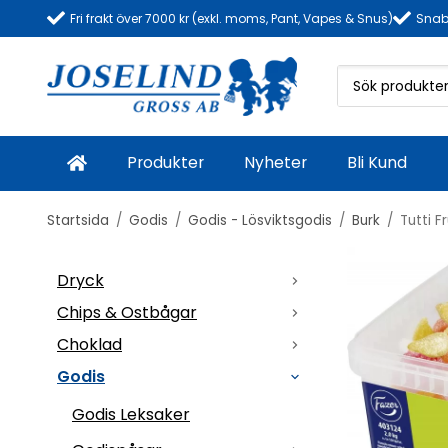
Fri frakt över 7000 kr (exkl. moms, Pant, Vapes & Snus)
Snab
Produkter
Nyheter
Bli Kund
Startsida
/
Godis
/
Godis - Lösviktsgodis
/
Burk
/
Tutti F
Dryck
Chips & Ostbågar
Choklad
Godis
Godis Leksaker