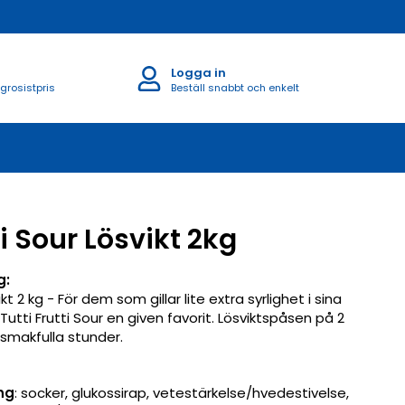
Logga in
 grosistpris
Beställ snabbt och enkelt
ti Sour Lösvikt 2kg
g:
ikt 2 kg - För dem som gillar lite extra syrlighet i sina
Tutti Frutti Sour en given favorit. Lösviktspåsen på 2
 smakfulla stunder.
ng
: socker, glukossirap, vetestärkelse/hvedestivelse,