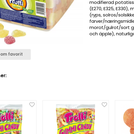
modifierad potatiss
(E270, E325, E330), m
(ryps, solros/solsik
farver/næringsmidle
morot/gulrot/sort gu
och äpple), naturli
om favorit
er: