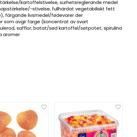
tärkelse/kartoffelstivelse, surhetsreglerande medel
ajsstärkelse/-stivelse, fullhärdat vegetabiliskt fett
ke), färgande livsmedel/fødevarer der
r som avgir farge (koncentrat av svart
lerod, safflor, batat/sød kartoffel/søtpotet, spirulina
ga aromer