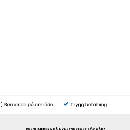
r) Beroende på område
Trygg betalning
PRENUMERERA PÅ NYHETSBREVET FÖR VÅRA