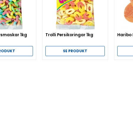
Lysmaskar 1kg
Trolli Persikoringar 1kg
Haribo
PRODUKT
SE PRODUKT