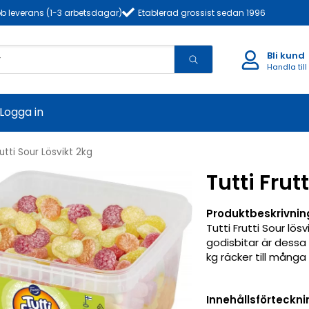
b leverans (1-3 arbetsdagar)
Etablerad grossist sedan 1996
Bli kund
Handla till
Logga in
rutti Sour Lösvikt 2kg
Tutti Frut
Produktbeskrivnin
Tutti Frutti Sour lösv
godisbitar är dessa 
kg räcker till många
Innehållsförteckni