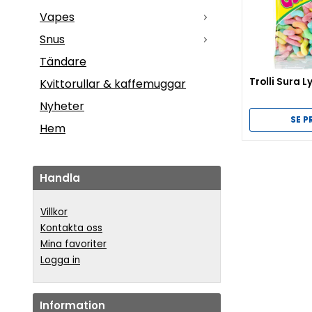
Vapes
Snus
Tändare
Trolli Sura 
Kvittorullar & kaffemuggar
Nyheter
SE 
Hem
Handla
Villkor
Kontakta oss
Mina favoriter
Logga in
Information