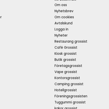
Om oss
s
Nyhetsbrev
r
Om cookies
Avtalskund
Logga in
Nyheter
Restaurang grossist
Café Grossist
Kiosk grossist
Butik grossist
Företagsgrossist
Vape grossist
Kontorsgrossist
Camping grossist
Hotellgrossist
Föreningsgrossisten
Tuggummi grossist
kakor grossist