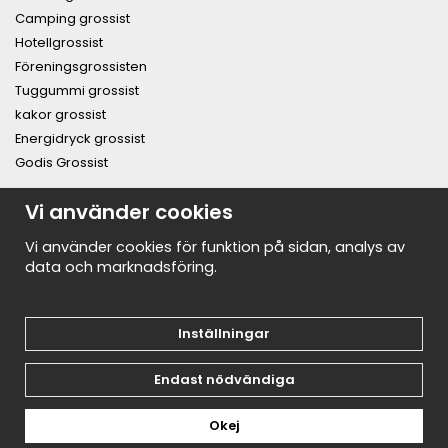
Camping grossist
Hotellgrossist
Föreningsgrossisten
Tuggummi grossist
kakor grossist
Energidryck grossist
Godis Grossist
PRENUMERERA PÅ NYHETSBREVET FÖR VÅRA BÄSTA
Vi använder cookies
ERBJUDANDEN OCH NYHETER!
E-
Vi använder cookies för funktion på sidan, analys av
postadress
data och marknadsföring.
De uppgifter du matar in kommer endast användas till våra nyhetsbrev.
Inställningar
Endast nödvändiga
Okej
Drift & produktion:
Wikinggruppen