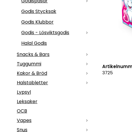
Godispåsar
Godis Stycksak
Godis Klubbor
Godis - Lösviktsgodis
Halal Godis
Snacks & Bars
Tuggummi
Artikelnumm
3725
Kakor & Bröd
Halstabletter
Lypsyl
Leksaker
OCB
Vapes
Snus