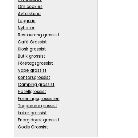
Om cookies
Avtalskund
Logga in
Nyheter
Restaurang grossist
Café Grossist
Kiosk grossist
Butik grossist
Företagsgrossist
Vape grossist
Kontorsgrossist
Camping grossist
Hotellgrossist
Föreningsgrossisten
Tuggummi grossist
kakor grossist
Energidryck grossist
Godis Grossist