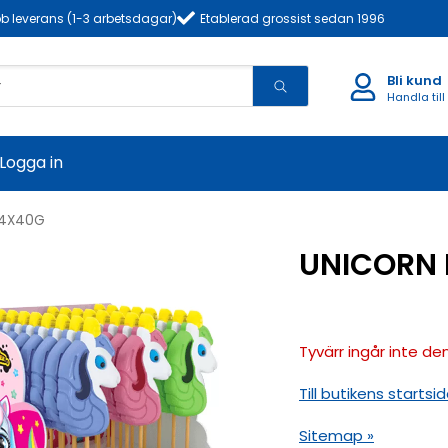
b leverans (1-3 arbetsdagar)
Etablerad grossist sedan 1996
Bli kund
Handla till
Logga in
24X40G
UNICORN 
Tyvärr ingår inte den
Till butikens startsid
Sitemap »