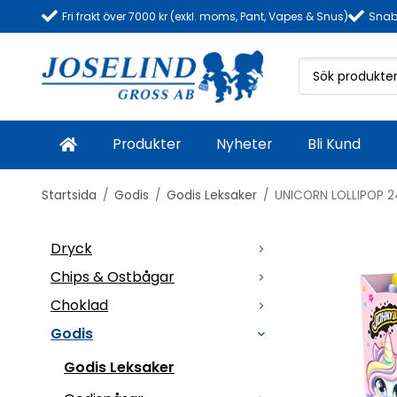
Fri frakt över 7000 kr (exkl. moms, Pant, Vapes & Snus)
Snab
Produkter
Nyheter
Bli Kund
Startsida
/
Godis
/
Godis Leksaker
/
UNICORN LOLLIPOP 
Dryck
Chips & Ostbågar
Choklad
Godis
Godis Leksaker