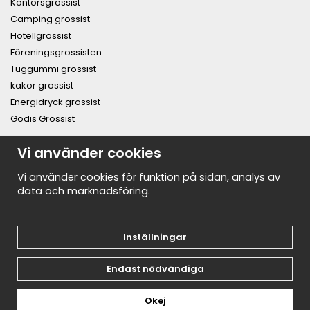
Kontorsgrossist
Camping grossist
Hotellgrossist
Föreningsgrossisten
Tuggummi grossist
kakor grossist
Energidryck grossist
Godis Grossist
PRENUMERERA PÅ NYHETSBREVET FÖR VÅRA BÄSTA
Vi använder cookies
ERBJUDANDEN OCH NYHETER!
E-
Vi använder cookies för funktion på sidan, analys av
postadress
data och marknadsföring.
De uppgifter du matar in kommer endast användas till våra nyhetsbrev.
Inställningar
Endast nödvändiga
Okej
Drift & produktion:
Wikinggruppen