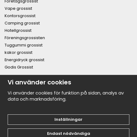
Företagsgrossist
Vape grossist
Kontorsgrossist
Camping grossist
Hotellgrossist
Föreningsgrossisten
Tuggummi grossist
kakor grossist
Energidryck grossist
Godis Grossist
PRENUMERERA PÅ NYHETSBREVET FÖR VÅRA BÄSTA
Vi använder cookies
ERBJUDANDEN OCH NYHETER!
E-
Vi använder cookies för funktion på sidan, analys av
postadress
data och marknadsföring.
De uppgifter du matar in kommer endast användas till våra nyhetsbrev.
Inställningar
Endast nödvändiga