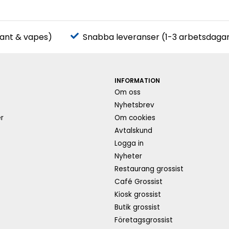
pant & vapes)
Snabba leveranser (1-3 arbetsdaga
INFORMATION
Om oss
s
Nyhetsbrev
r
Om cookies
Avtalskund
Logga in
Nyheter
Restaurang grossist
Café Grossist
Kiosk grossist
Butik grossist
Företagsgrossist