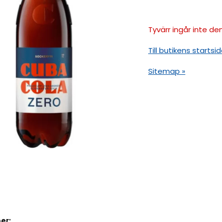
Tyvärr ingår inte den
Till butikens startsid
Sitemap »
er: