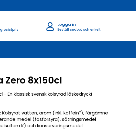
Logga in
 grosistpris
Beställ snabbt och enkelt
 Zero 8x150cl
 - En klassisk svensk kolsyrad läskedryck!
: Kolsyrat vatten, arom (inkl. koffein*), färgämne
lerande medel (fosforsyra), sötningsmedel
elsulfam K) och konserveringsmedel