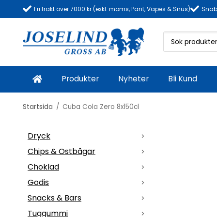
Fri frakt över 7000 kr (exkl. moms, Pant, Vapes & Snus)
Snab
Produkter
Nyheter
Bli Kund
Startsida
/
Cuba Cola Zero 8x150cl
Dryck
Chips & Ostbågar
Choklad
Godis
Snacks & Bars
Tuggummi