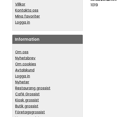
Villkor
1019
Kontakta oss
Mina favoriter
Logga in
Information
Om oss
Nyhetsbrev
Om cookies
Avtalskund
Logga in
Nyheter
Restaurang grossist
Café Grossist
Kiosk grossist
Butik grossist
Företagsgrossist