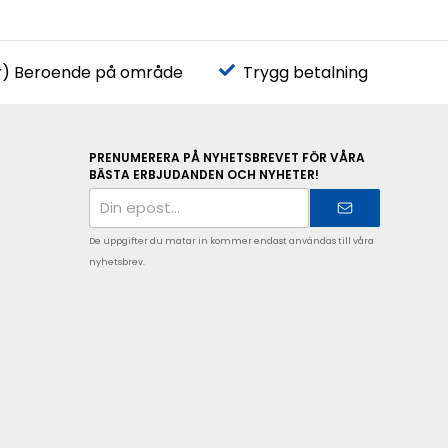
r) Beroende på område
Trygg betalning
PRENUMERERA PÅ NYHETSBREVET FÖR VÅRA
BÄSTA ERBJUDANDEN OCH NYHETER!
E-
postadress
De uppgifter du matar in kommer endast användas till våra
nyhetsbrev.