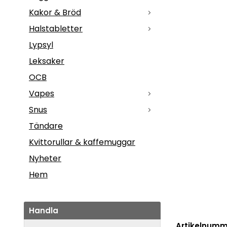
Kakor & Bröd
Halstabletter
Lypsyl
Leksaker
OCB
Vapes
Snus
Tändare
Kvittorullar & kaffemuggar
Nyheter
Hem
Handla
Artikelnumm