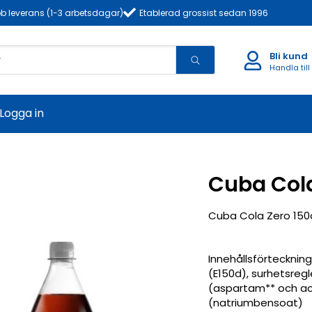
b leverans (1-3 arbetsdagar)
Etablerad grossist sedan 1996
Bli kund
Handla till
Logga in
Cuba Cola
Cuba Cola Zero 150cl
Innehållsförteckning
(E150d), surhetsreg
(aspartam** och ac
(natriumbensoat)