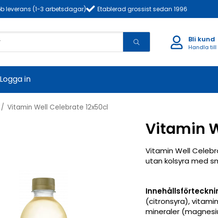
b leverans (1-3 arbetsdagar)
Etablerad grossist sedan 1996
Bli kund
Handla till
Logga in
/
Vitamin Well Celebrate 12x50cl
Vitamin W
Vitamin Well Celebra
utan kolsyra med 
Innehållsförteckni
(citronsyra), vitamine
mineraler (magnesiu