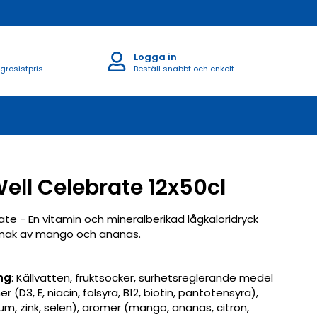
Logga in
 grosistpris
Beställ snabbt och enkelt
ell Celebrate 12x50cl
te - En vitamin och mineralberikad lågkaloridryck
smak av mango och ananas.
ng
: Källvatten, fruktsocker, surhetsreglerande medel
r (D3, E, niacin, folsyra, B12, biotin, pantotensyra),
m, zink, selen), aromer (mango, ananas, citron,