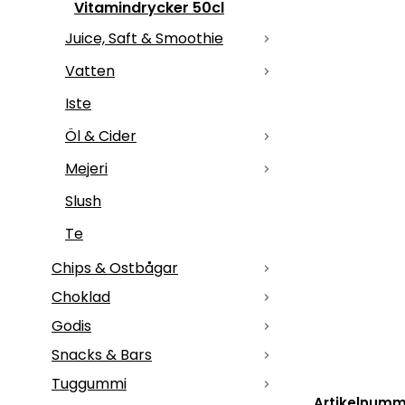
Vitamindrycker 50cl
Juice, Saft & Smoothie
Vatten
Iste
Öl & Cider
Mejeri
Slush
Te
Chips & Ostbågar
Choklad
Godis
Snacks & Bars
Tuggummi
Artikelnumm