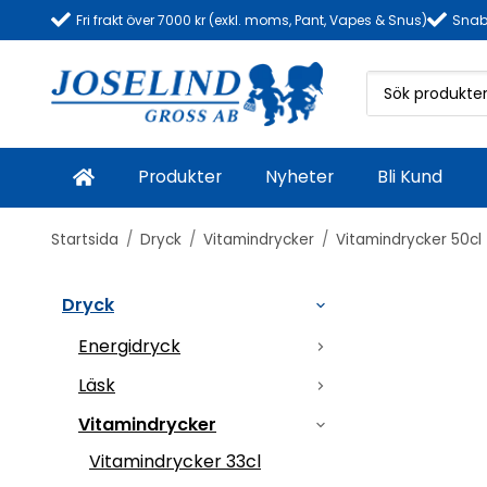
Fri frakt över 7000 kr (exkl. moms, Pant, Vapes & Snus)
Snab
Produkter
Nyheter
Bli Kund
Startsida
/
Dryck
/
Vitamindrycker
/
Vitamindrycker 50cl
Dryck
Energidryck
Läsk
Vitamindrycker
Vitamindrycker 33cl