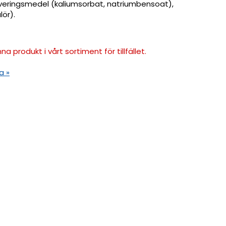
veringsmedel (kaliumsorbat, natriumbensoat),
ör).
na produkt i vårt sortiment för tillfället.
a »