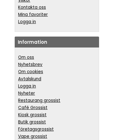
Villkor
Kontakta oss
Mina favoriter
Logga in
Information
Om oss
Nyhetsbrev
Om cookies
Avtalskund
Logga in
Nyheter
Restaurang grossist
Café Grossist
Kiosk grossist
Butik grossist
Företagsgrossist
Vape grossist