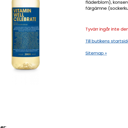
fläderblom), konser
färgämne (sockerkul
Tyvärr ingår inte den
Till butikens startsid
Sitemap »
er: