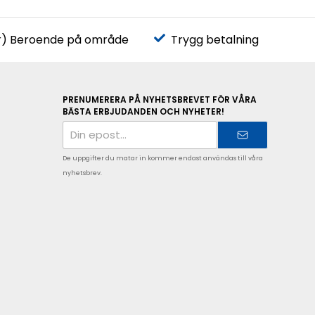
r) Beroende på område
Trygg betalning
PRENUMERERA PÅ NYHETSBREVET FÖR VÅRA
BÄSTA ERBJUDANDEN OCH NYHETER!
E-
postadress
De uppgifter du matar in kommer endast användas till våra
nyhetsbrev.