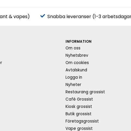
pant & vapes)
Snabba leveranser (1-3 arbetsdaga
INFORMATION
Om oss
s
Nyhetsbrev
r
Om cookies
Avtalskund
Logga in
Nyheter
Restaurang grossist
Café Grossist
Kiosk grossist
Butik grossist
Företagsgrossist
Vape grossist