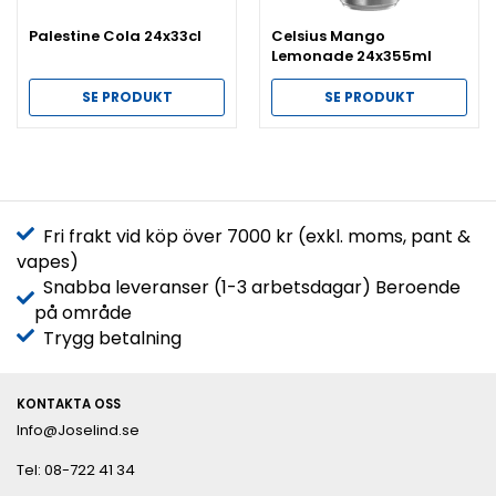
Palestine Cola 24x33cl
Celsius Mango
Lemonade 24x355ml
SE PRODUKT
SE PRODUKT
Fri frakt vid köp över 7000 kr (exkl. moms, pant &
vapes)
Snabba leveranser (1-3 arbetsdagar) Beroende
på område
Trygg betalning
KONTAKTA OSS
Info@Joselind.se
Tel: 08-722 41 34