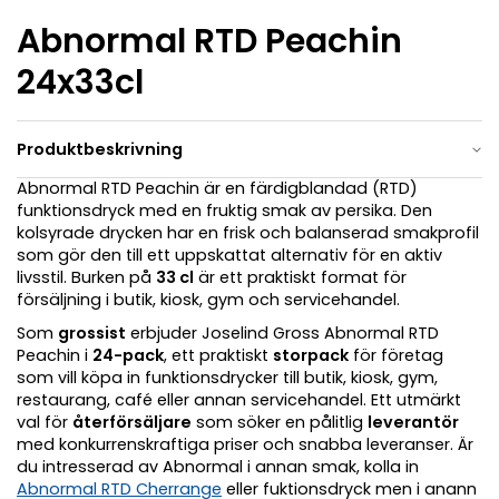
Abnormal RTD Peachin
24x33cl
Produktbeskrivning
Abnormal RTD Peachin är en färdigblandad (RTD)
funktionsdryck med en fruktig smak av persika. Den
kolsyrade drycken har en frisk och balanserad smakprofil
som gör den till ett uppskattat alternativ för en aktiv
livsstil. Burken på
33 cl
är ett praktiskt format för
försäljning i butik, kiosk, gym och servicehandel.
Som
grossist
erbjuder Joselind Gross Abnormal RTD
Peachin i
24-pack
, ett praktiskt
storpack
för företag
som vill köpa in funktionsdrycker till butik, kiosk, gym,
restaurang, café eller annan servicehandel. Ett utmärkt
val för
återförsäljare
som söker en pålitlig
leverantör
med konkurrenskraftiga priser och snabba leveranser. Är
du intresserad av Abnormal i annan smak, kolla in
Abnormal RTD Cherrange
eller fuktionsdryck men i anann