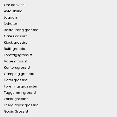
Om cookies
Avtalskund
Logga in
Nyheter
Restaurang grossist
Café Grossist
Kiosk grossist
Butik grossist
Företagsgrossist
Vape grossist
Kontorsgrossist
Camping grossist
Hotellgrossist
Föreningsgrossisten
Tuggummi grossist
kakor grossist
Energidryck grossist
Godis Grossist