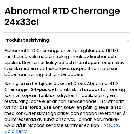
Abnormal RTD Cherrange
24x33cl
Produktbeskrivning
Abnormal RTD Cherrange är en färdigblandad (RTD)
funktionsdryck med en fruktig smak av körsbär och
apelsin. Drycken är kolsyrad och framtagen för en aktiv
livsstil, med en uppfriskande smakprofil som passar
både före träning och under dagen.
Som
grossist
erbjuder Joselind Gross Abnormal RTD
Cherrange i
24-pack
, ett praktiskt
storpack
för företag
som vill köpa in funktionsdrycker till butik, kiosk, gym,
restaurang, café eller annan servicehandel. Ett utmärkt
val för
återförsäljare
som söker en pålitlig
leverantör
med konkurrenskraftiga priser och snabba leveranser. Är
du intresserad av funktionsdryck i annan varumärke?
Kolla då in Noccos senaste summer edition -
NOCCO
Goldiberry