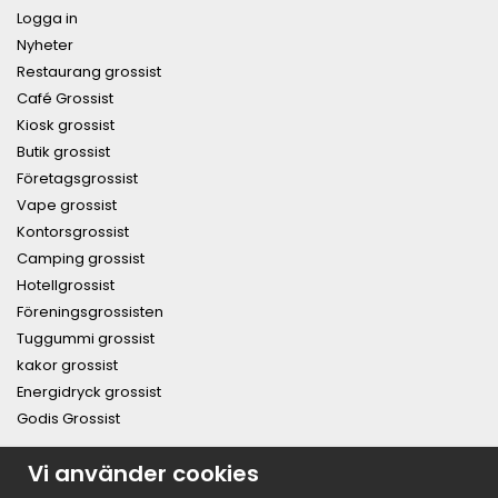
Logga in
Nyheter
Restaurang grossist
Café Grossist
Kiosk grossist
Butik grossist
Företagsgrossist
Vape grossist
Kontorsgrossist
Camping grossist
Hotellgrossist
Föreningsgrossisten
Tuggummi grossist
kakor grossist
Energidryck grossist
Godis Grossist
PRENUMERERA PÅ NYHETSBREVET FÖR VÅRA BÄSTA
Vi använder cookies
ERBJUDANDEN OCH NYHETER!