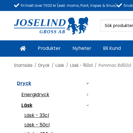
Fri frakt över 7000 kr (exkl. moms, Pant, Vapes & Snus)
Snab
Produkter
Nyheter
Bli Kund
Startsida
/
Dryck
/
Läsk
/
Läsk - 150cl
/
Pommac 8x150cl
Dryck
Energidryck
Läsk
Läsk - 33cl
Läsk - 50cl