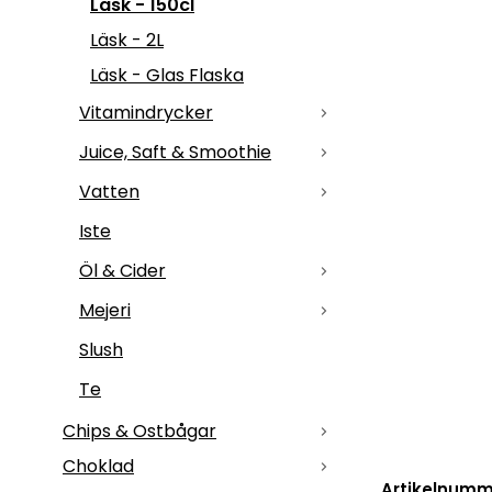
Läsk - 150cl
Läsk - 2L
Läsk - Glas Flaska
Vitamindrycker
Juice, Saft & Smoothie
Vatten
Iste
Öl & Cider
Mejeri
Slush
Te
Chips & Ostbågar
Choklad
Artikelnumm