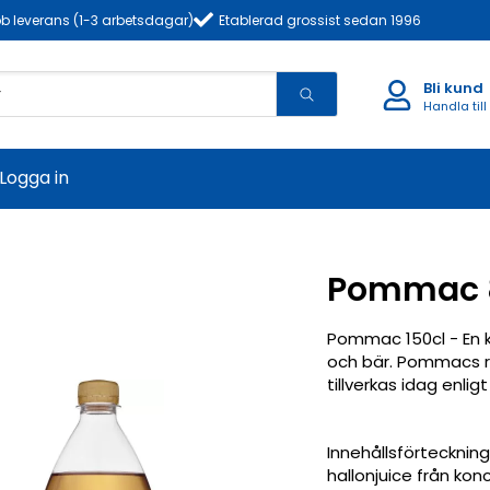
b leverans (1-3 arbetsdagar)
Etablerad grossist sedan 1996
Bli kund
Handla till
Logga in
Pommac 8
Pommac 150cl - En k
och bär. Pommacs 
tillverkas idag enli
Innehållsförteckning
hallonjuice från ko