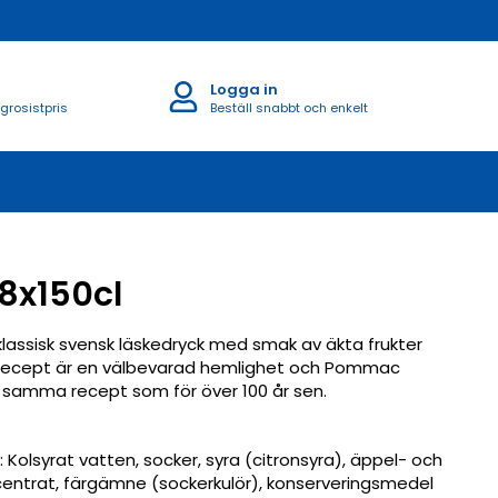
Logga in
 grosistpris
Beställ snabbt och enkelt
x150cl
lassisk svensk läskedryck med smak av äkta frukter
recept är en välbevarad hemlighet och Pommac
gt samma recept som för över 100 år sen.
: Kolsyrat vatten, socker, syra (citronsyra), äppel- och
ncentrat, färgämne (sockerkulör), konserveringsmedel