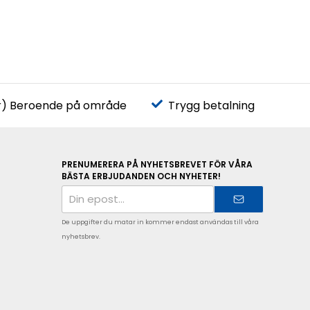
r) Beroende på område
Trygg betalning
PRENUMERERA PÅ NYHETSBREVET FÖR VÅRA
BÄSTA ERBJUDANDEN OCH NYHETER!
E-
postadress
De uppgifter du matar in kommer endast användas till våra
nyhetsbrev.