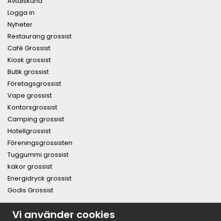
Avtalskund
Logga in
Nyheter
Restaurang grossist
Café Grossist
Kiosk grossist
Butik grossist
Företagsgrossist
Vape grossist
Kontorsgrossist
Camping grossist
Hotellgrossist
Föreningsgrossisten
Tuggummi grossist
kakor grossist
Energidryck grossist
Godis Grossist
PRENUMERERA PÅ NYHETSBREVET FÖR VÅRA BÄSTA
Vi använder cookies
ERBJUDANDEN OCH NYHETER!