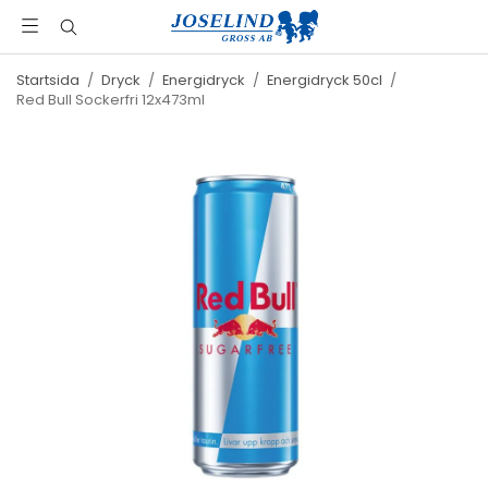
Startsida
/
Dryck
/
Energidryck
/
Energidryck 50cl
/
Red Bull Sockerfri 12x473ml