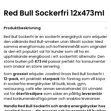
Red Bull Sockerfri 12x473ml
Produktbeskrivning
Red Bull Sockerfri är en sockerfri energidryck som erbjuder
den välkända Red Bull-smaken utan tillsatt socker. Med
samma energiformula och koffeininnehåll som originalet
är den ett populärt val för kunder som vill ha en
uppfriskande energiboost i ett sockerfritt alternativ. Den
större burken på
473 ml
passar perfekt för konsumenter
som önskar en större servering.
Som
grossist
erbjuder Joselind Gross Red Bull Sockerfri i
12-pack
, ett praktiskt
storpack
för företag som vill köpa
in sockerfria energidrycker till butik, kiosk, gym,
restaurang, café eller annan servicehandel. Ett utmärkt
val för
återförsäljare
som söker en pålitlig
leverantör
med konkurrenskraftiga priser och snabba leveranser.
Handla Red Bull Sockerfri och andra energidrycker hos