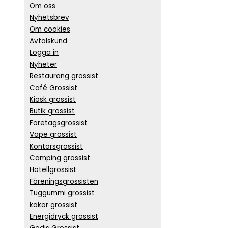
Om oss
Nyhetsbrev
Om cookies
Avtalskund
Logga in
Nyheter
Restaurang grossist
Café Grossist
Kiosk grossist
Butik grossist
Företagsgrossist
Vape grossist
Kontorsgrossist
Camping grossist
Hotellgrossist
Föreningsgrossisten
Tuggummi grossist
kakor grossist
Energidryck grossist