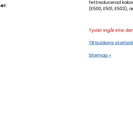
fettreducerad kakao
er:
(E500, E501, E503), 
Tyvärr ingår inte den
Till butikens startsid
Sitemap »