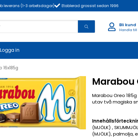
b leverans (1-3 arbetsdagar)
Etablerad grossist sedan 1996
Bli kund
Handla till
Logga in
 16x185g
Marabou 
Marabou Oreo 185g 
utav två magiska s
Innehållsförteckni
(MJÖLK) , SKUMMJÖL
(MJÖLK), palmolja, e