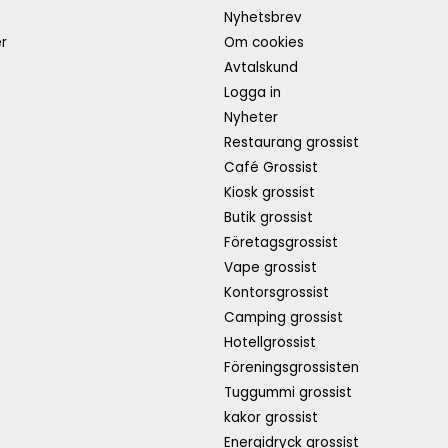
s
Nyhetsbrev
r
Om cookies
Avtalskund
Logga in
Nyheter
Restaurang grossist
Café Grossist
Kiosk grossist
Butik grossist
Företagsgrossist
Vape grossist
Kontorsgrossist
Camping grossist
Hotellgrossist
Föreningsgrossisten
Tuggummi grossist
kakor grossist
Energidryck grossist