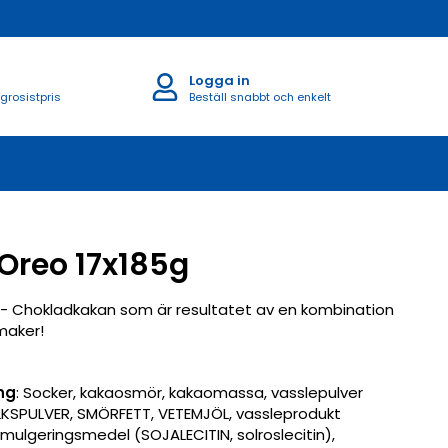
Logga in
 grosistpris
Beställ snabbt och enkelt
Oreo 17x185g
- Chokladkakan som är resultatet av en kombination
maker!
ng
: Socker, kakaosmör, kakaomassa, vasslepulver
KSPULVER, SMÖRFETT, VETEMJÖL, vassleprodukt
mulgeringsmedel (SOJALECITIN, solroslecitin),