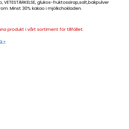
, VETESTÄRKELSE, glukos-fruktossirap,salt,bakpulver
arom. Minst 30% kakao i mjölkchokladen.
na produkt i vårt sortiment för tillfället.
a »