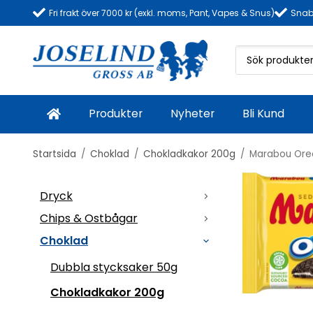
Fri frakt över 7000 kr (exkl. moms, Pant, Vapes & Snus)
Snab
Produkter
Nyheter
Bli Kund
Startsida
/
Choklad
/
Chokladkakor 200g
/
Marabou Oreo
Dryck
Chips & Ostbågar
Choklad
Dubbla stycksaker 50g
Chokladkakor 200g