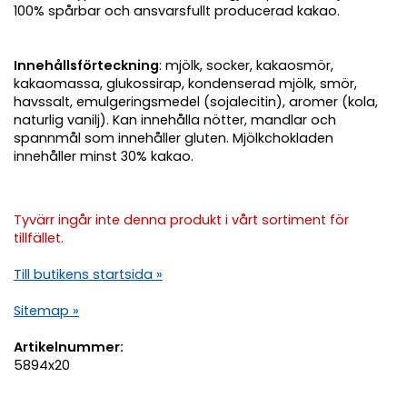
100% spårbar och ansvarsfullt producerad kakao.
Innehållsförteckning
: mjölk, socker, kakaosmör,
kakaomassa, glukossirap, kondenserad mjölk, smör,
havssalt, emulgeringsmedel (sojalecitin), aromer (kola,
naturlig vanilj). Kan innehålla nötter, mandlar och
spannmål som innehåller gluten. Mjölkchokladen
innehåller minst 30% kakao.
Tyvärr ingår inte denna produkt i vårt sortiment för
tillfället.
Till butikens startsida »
Sitemap »
Artikelnummer:
5894x20