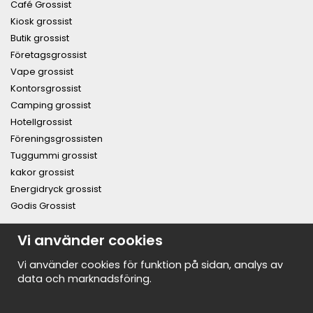
Café Grossist
Kiosk grossist
Butik grossist
Företagsgrossist
Vape grossist
Kontorsgrossist
Camping grossist
Hotellgrossist
Föreningsgrossisten
Tuggummi grossist
kakor grossist
Energidryck grossist
Godis Grossist
PRENUMERERA PÅ NYHETSBREVET FÖR VÅRA BÄSTA
Vi använder cookies
ERBJUDANDEN OCH NYHETER!
E-
Vi använder cookies för funktion på sidan, analys av
postadress
data och marknadsföring.
De uppgifter du matar in kommer endast användas till våra nyhetsbrev.