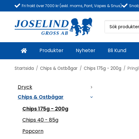
Fri frakt över 7000 kr (exkl. moms, Pant, Vapes & Snus)
Snab
Produkter
Nyheter
Bli Kund
Startsida
/
Chips & Ostbågar
/
Chips 175g - 200g
/
Pring
Dryck
Chips & Ostbågar
Chips 175g - 200g
Chips 40 - 85g
Popcorn