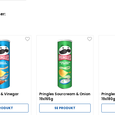
er:
t & Vinegar
Pringles Sourcream & Onion
Pringle
19x165g
19x180
PRODUKT
SE PRODUKT