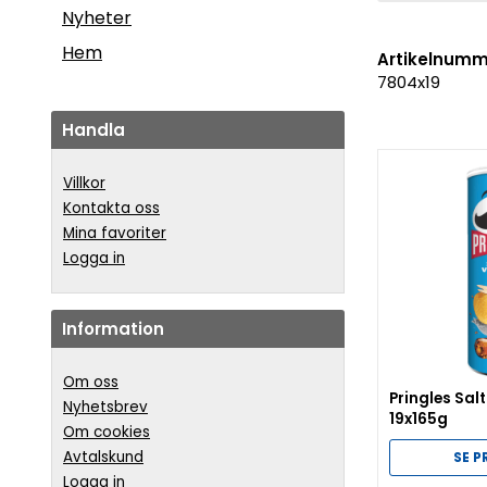
Nyheter
Hem
Artikelnumm
7804x19
Handla
Villkor
Kontakta oss
Mina favoriter
Logga in
Information
Om oss
Pringles Sal
Nyhetsbrev
19x165g
Om cookies
Avtalskund
SE 
Logga in