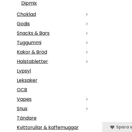
Dipmix
Choklad
Godis
Snacks & Bars
Tuggummi
Kakor & Bröd
Halstabletter
Lypsyl
Leksaker
OCB
Vapes
Snus
Tändare
Kvittorullar & kaffemuggar
Spara s