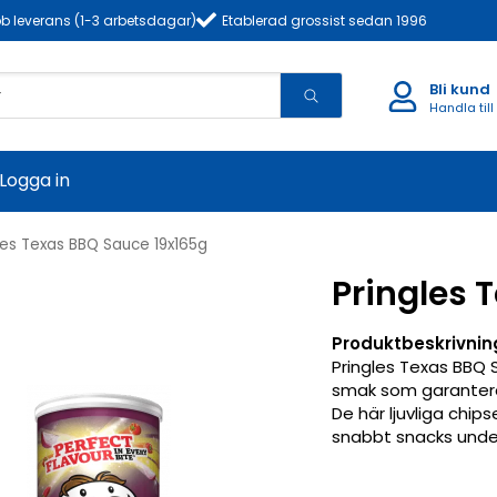
b leverans (1-3 arbetsdagar)
Etablerad grossist sedan 1996
Bli kund
Handla till
Logga in
les Texas BBQ Sauce 19x165g
Pringles 
Produktbeskrivnin
Pringles Texas BBQ 
smak som garantera
De här ljuvliga chips
snabbt snacks under