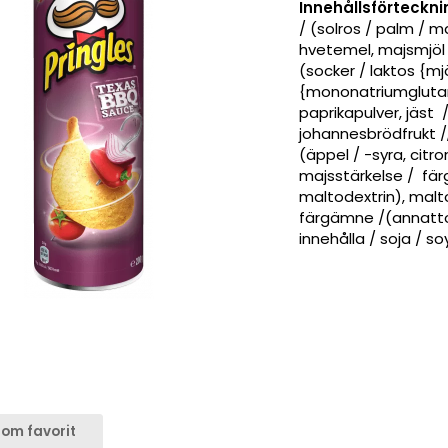
Innehållsförteckni
/ (solros / palm / m
hvetemel, majsmjöl 
(socker / laktos {mjö
{mononatriumglutam
paprikapulver, jäst 
johannesbrödfrukt /
(äppel / -syra, citron
majsstärkelse / fär
maltodextrin), malt
färgämne /(annattoe
innehålla / soja / so
om favorit