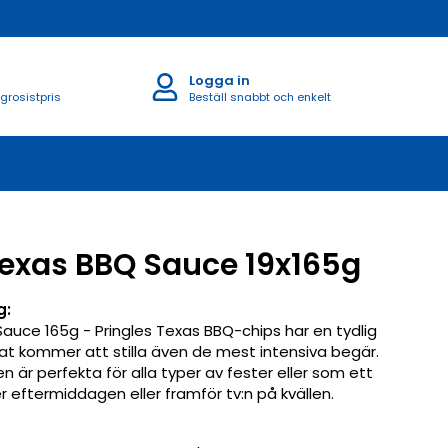
Logga in
 grosistpris
Beställ snabbt och enkelt
Texas BBQ Sauce 19x165g
g:
Sauce 165g - Pringles Texas BBQ-chips har en tydlig
t kommer att stilla även de mest intensiva begär.
en är perfekta för alla typer av fester eller som ett
 eftermiddagen eller framför tv:n på kvällen.