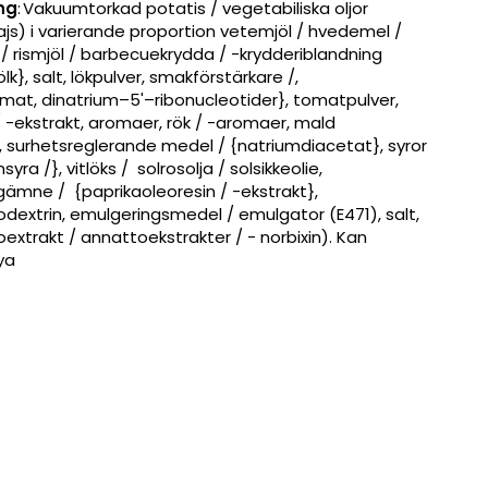
ng
:
Vakuumtorkad potatis / vegetabiliska oljor
ajs) i varierande proportion vetemjöl / hvedemel /
/ rismjöl / barbecuekrydda / -krydderiblandning
lk}, salt, lökpulver, smakförstärkare /,
at, dinatrium–5'–ribonucleotider}, tomatpulver,
/ -ekstrakt, aromaer, rök / -aromaer, mald
, surhetsreglerande medel / {natriumdiacetat}, syror
syra /}, vitlöks / solrosolja / solsikkeolie,
gämne / {paprikaoleoresin / -ekstrakt},
odextrin, emulgeringsmedel / emulgator (E471), salt,
xtrakt / annattoekstrakter / - norbixin). Kan
ya