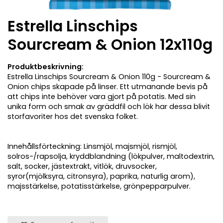
Estrella Linschips
Sourcream & Onion 12x110g
Produktbeskrivning:
Estrella Linschips Sourcream & Onion 110g - Sourcream &
Onion chips skapade på linser. Ett utmanande bevis på
att chips inte behöver vara gjort på potatis. Med sin
unika form och smak av gräddfil och lök har dessa blivit
storfavoriter hos det svenska folket.
Innehållsförteckning: Linsmjöl, majsmjöl, rismjöl,
solros-/rapsolja, kryddblandning (lökpulver, maltodextrin,
salt, socker, jästextrakt, vitlök, druvsocker,
syror(mjölksyra, citronsyra), paprika, naturlig arom),
majsstärkelse, potatisstärkelse, grönpepparpulver.