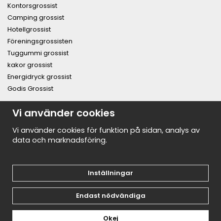
Kontorsgrossist
Camping grossist
Hotellgrossist
Föreningsgrossisten
Tuggummi grossist
kakor grossist
Energidryck grossist
Godis Grossist
PRENUMERERA PÅ NYHETSBREVET FÖR VÅRA BÄSTA
Vi använder cookies
ERBJUDANDEN OCH NYHETER!
E-
Vi använder cookies för funktion på sidan, analys av
postadress
data och marknadsföring.
De uppgifter du matar in kommer endast användas till våra nyhetsbrev.
Inställningar
Endast nödvändiga
Okej