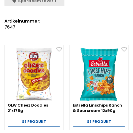
Spara som favorit
Artikelnummer:
7647
OLW Cheez Doodles
Estrella Linschips Ranch
21x175g
& Sourcream 12x90g
SE PRODUKT
SE PRODUKT