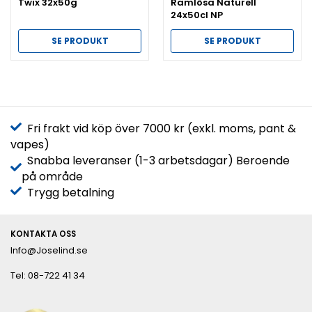
Twix 32x50g
Ramlösa Naturell
24x50cl NP
SE PRODUKT
SE PRODUKT
Fri frakt vid köp över 7000 kr (exkl. moms, pant &
vapes)
Snabba leveranser (1-3 arbetsdagar) Beroende
på område
Trygg betalning
KONTAKTA OSS
Info@Joselind.se
Tel: 08-722 41 34