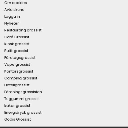
Om cookies
Avtalskund
Logga in
Nyheter
Restaurang grossist
Café Grossist
Kiosk grossist
Butik grossist
Företagsgrossist
Vape grossist
Kontorsgrossist
Camping grossist
Hotellgrossist
Föreningsgrossisten
Tuggummi grossist
kakor grossist
Energidryck grossist
Godis Grossist