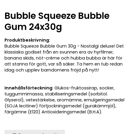
Bubble Squeeze Bubble
Gum 24x30g
Produktbeskrivning:
Bubble Squeeze Bubble Gum 30g - Nostalgi deluxe! Det
klassiska godiset från en svunnen era av hyrfilmer,
banana skids, nöt-créme och hubba bubba är här för
att stanna för gott, var så säker. Ta hem en tub redan
idag och upplev barndomens fröjd på nytt!
Innehållsförteckning
: Glukos-fruktossirap, socker,
tuggummimassa, stabiliseringsmedel (sorbitol.
Glyserol), vetestärkelse, aromämne, emulgeringsmedel
(SOJA lecitiner) förtjockningsmedel (gurakärnmjöl),
färgämne (E120) Antioxideringsmedel (B.H.A).