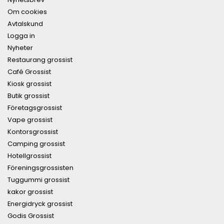
Om cookies
Avtalskund
Logga in
Nyheter
Restaurang grossist
Café Grossist
Kiosk grossist
Butik grossist
Företagsgrossist
Vape grossist
Kontorsgrossist
Camping grossist
Hotellgrossist
Föreningsgrossisten
Tuggummi grossist
kakor grossist
Energidryck grossist
Godis Grossist