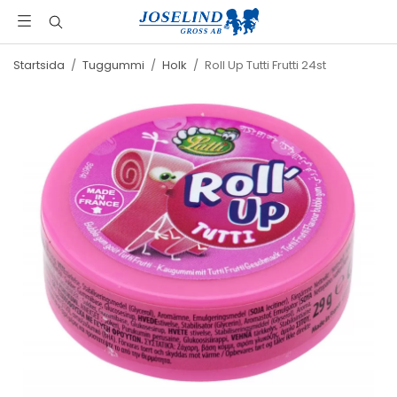
Startsida
/
Tuggummi
/
Holk
/
Roll Up Tutti Frutti 24st