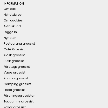
INFORMATION
Om oss
Nyhetsbrev
Om cookies
Avtalskund
Logga in
Nyheter
Restaurang grossist
Café Grossist
Kiosk grossist
Butik grossist
Företagsgrossist
Vape grossist
Kontorsgrossist
Camping grossist
Hotellgrossist
Föreningsgrossisten
Tuggummi grossist
kakor grossist