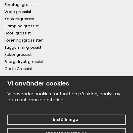
Företagsgrossist
Vape grossist
Kontorsgrossist
Camping grossist
Hotellgrossist
Föreningsgrossisten
Tuggummi grossist
kakor grossist
Energidryck grossist
Godis Grossist
PRENUMERERA PÅ NYHETSBREVET FÖR VÅRA BÄSTA
Vi använder cookies
ERBJUDANDEN OCH NYHETER!
E-
Vi använder cookies för funktion på sidan, analys av
postadress
data och marknadsföring.
De uppgifter du matar in kommer endast användas till våra nyhetsbrev.
Inställningar