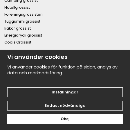
Camping grossist
Hotellgrossist
Föreningsgrossisten
Tuggummi grossist
kakor grossist
Energidryck grossist
Godis Grossist
PRENUMERERA PÅ NYHETSBREVET FÖR VÅRA BÄSTA
Vi använder cookies
ERBJUDANDEN OCH NYHETER!
E-
Vi använder cookies för funktion på sidan, analys av
postadress
data och marknadsföring.
De uppgifter du matar in kommer endast användas till våra nyhetsbrev.
Inställningar
Endast nödvändiga
Okej
Drift & produktion:
Wikinggruppen