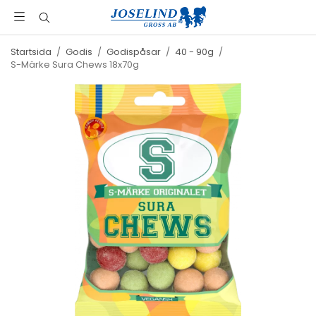
Startsida
/
Godis
/
Godispåsar
/
40 - 90g
/
S-Märke Sura Chews 18x70g