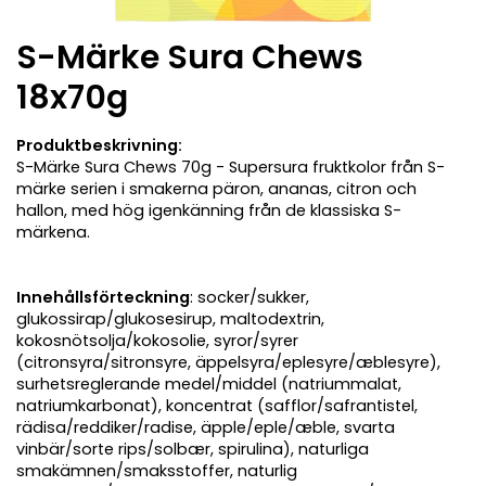
S-Märke Sura Chews
18x70g
Produktbeskrivning:
S-Märke Sura Chews 70g - Supersura fruktkolor från S-
märke serien i smakerna päron, ananas, citron och
hallon, med hög igenkänning från de klassiska S-
märkena.
Innehållsförteckning
: socker/sukker,
glukossirap/glukosesirup, maltodextrin,
kokosnötsolja/kokosolie, syror/syrer
(citronsyra/sitronsyre, äppelsyra/eplesyre/æblesyre),
surhetsreglerande medel/middel (natriummalat,
natriumkarbonat), koncentrat (safflor/safrantistel,
rädisa/reddiker/radise, äpple/eple/æble, svarta
vinbär/sorte rips/solbær, spirulina), naturliga
smakämnen/smaksstoffer, naturlig