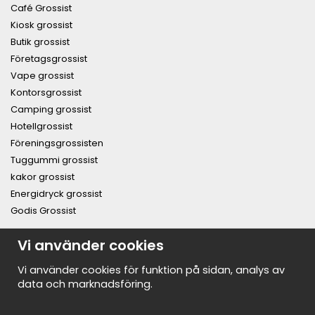
Café Grossist
Kiosk grossist
Butik grossist
Företagsgrossist
Vape grossist
Kontorsgrossist
Camping grossist
Hotellgrossist
Föreningsgrossisten
Tuggummi grossist
kakor grossist
Energidryck grossist
Godis Grossist
PRENUMERERA PÅ NYHETSBREVET FÖR VÅRA BÄSTA
Vi använder cookies
ERBJUDANDEN OCH NYHETER!
E-
Vi använder cookies för funktion på sidan, analys av
postadress
data och marknadsföring.
De uppgifter du matar in kommer endast användas till våra nyhetsbrev.