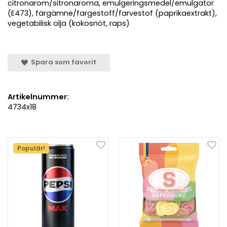
citronarom/sitronaroma, emulgeringsmedel/emulgator
(E473), färgämne/fargestoff/farvestof (paprikaextrakt),
vegetabilisk olja (kokosnöt, raps)
Spara som favorit
Artikelnummer:
4734x18
Populär!