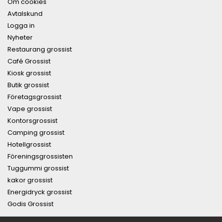
Om cookies
Avtalskund
Logga in
Nyheter
Restaurang grossist
Café Grossist
Kiosk grossist
Butik grossist
Företagsgrossist
Vape grossist
Kontorsgrossist
Camping grossist
Hotellgrossist
Föreningsgrossisten
Tuggummi grossist
kakor grossist
Energidryck grossist
Godis Grossist