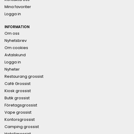
Mina favoriter
Logga in
INFORMATION
Om oss
Nyhetsbrev
Om cookies
Avtalskund
Logga in
Nyheter
Restaurang grossist
Café Grossist
Kiosk grossist
Butik grossist
Företagsgrossist
Vape grossist
Kontorsgrossist
Camping grossist
Hotellgrossist