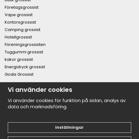
Företagsgrossist
Vape grossist
Kontorsgrossist
Camping grossist
Hotellgrossist
Föreningsgrossisten
Tuggummi grossist
kakor grossist
Energidryck grossist
Godis Grossist
PRENUMERERA PÅ NYHETSBREVET FÖR VÅRA BÄSTA
Vi använder cookies
ERBJUDANDEN OCH NYHETER!
E-
Vi använder cookies för funktion på sidan, analys av
postadress
data och marknadsföring.
De uppgifter du matar in kommer endast användas till våra nyhetsbrev.
Inställningar