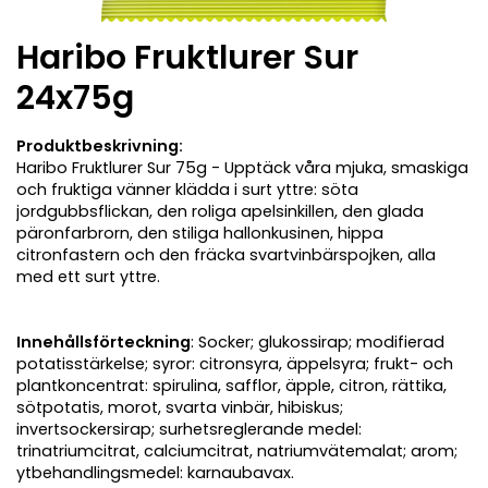
Haribo Fruktlurer Sur
24x75g
Produktbeskrivning:
Haribo Fruktlurer Sur 75g - Upptäck våra mjuka, smaskiga
och fruktiga vänner klädda i surt yttre: söta
jordgubbsflickan, den roliga apelsinkillen, den glada
päronfarbrorn, den stiliga hallonkusinen, hippa
citronfastern och den fräcka svartvinbärspojken, alla
med ett surt yttre.
Innehållsförteckning
: Socker; glukossirap; modifierad
potatisstärkelse; syror: citronsyra, äppelsyra; frukt- och
plantkoncentrat: spirulina, safflor, äpple, citron, rättika,
sötpotatis, morot, svarta vinbär, hibiskus;
invertsockersirap; surhetsreglerande medel:
trinatriumcitrat, calciumcitrat, natriumvätemalat; arom;
ytbehandlingsmedel: karnaubavax.