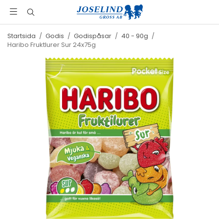
Startsida
/
Godis
/
Godispåsar
/
40 - 90g
/
Haribo Fruktlurer Sur 24x75g