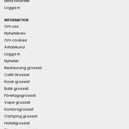
Mina favoriter
Logga in
INFORMATION
Om oss
Nyhetsbrev
Om cookies
Avtalskund
Logga in
Nyheter
Restaurang grossist
Café Grossist
Kiosk grossist
Butik grossist
Företagsgrossist
Vape grossist
Kontorsgrossist
Camping grossist
Hotellgrossist