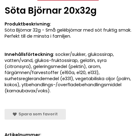
Söta Björnar 20x32g
Produktbeskrivning:
Söta Björnar 32g - Små gelébjörnar med söt fruktig smak.
Perfekt till de minsta i familjen.
Innehållsförteckning
: socker/sukker, glukossirap,
vatten/vand, glukos-fruktossirap, gelatin, syra
(citronsyra), geleringsmedel (pektin), arom,
färgämnen/farvestoffer (e160a, e120, e133),
surhetsreglerandemedel (e331), vegetabiliska oljor (palm,
kokos), ytbehandlings-/overfladebehandlingsmiddel
(karnaubavax/voks).
Spara som favorit
Artikelnummer: