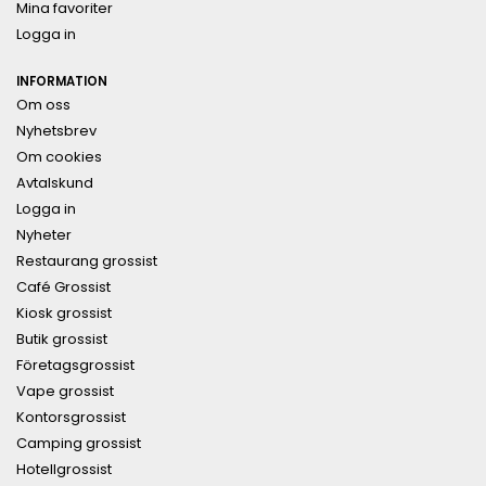
Mina favoriter
Logga in
INFORMATION
Om oss
Nyhetsbrev
Om cookies
Avtalskund
Logga in
Nyheter
Restaurang grossist
Café Grossist
Kiosk grossist
Butik grossist
Företagsgrossist
Vape grossist
Kontorsgrossist
Camping grossist
Hotellgrossist