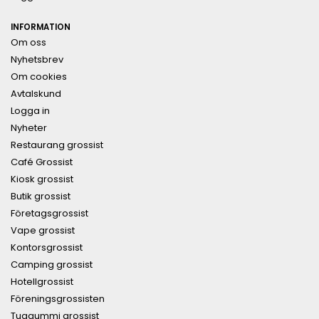
INFORMATION
Om oss
Nyhetsbrev
Om cookies
Avtalskund
Logga in
Nyheter
Restaurang grossist
Café Grossist
Kiosk grossist
Butik grossist
Företagsgrossist
Vape grossist
Kontorsgrossist
Camping grossist
Hotellgrossist
Föreningsgrossisten
Tuggummi grossist