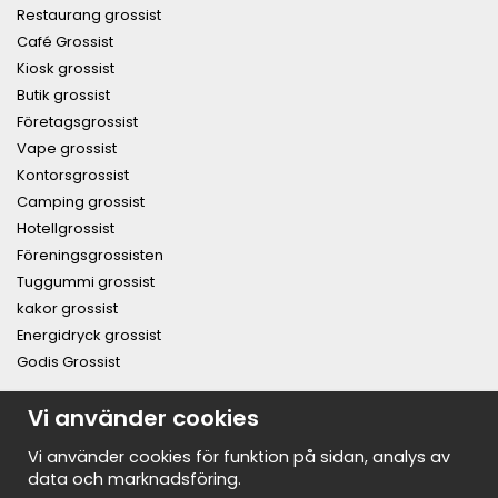
Restaurang grossist
Café Grossist
Kiosk grossist
Butik grossist
Företagsgrossist
Vape grossist
Kontorsgrossist
Camping grossist
Hotellgrossist
Föreningsgrossisten
Tuggummi grossist
kakor grossist
Energidryck grossist
Godis Grossist
PRENUMERERA PÅ NYHETSBREVET FÖR VÅRA BÄSTA
Vi använder cookies
ERBJUDANDEN OCH NYHETER!
E-
Vi använder cookies för funktion på sidan, analys av
postadress
data och marknadsföring.