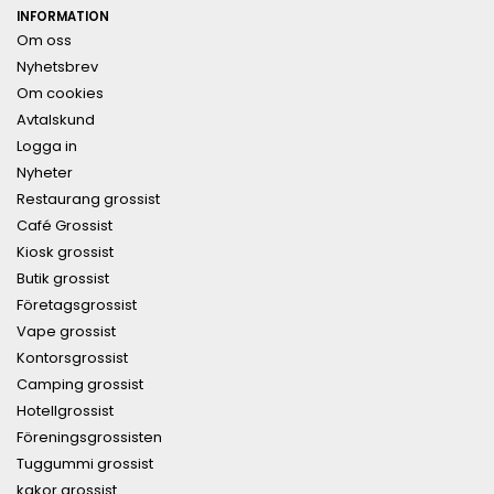
INFORMATION
Om oss
Nyhetsbrev
Om cookies
Avtalskund
Logga in
Nyheter
Restaurang grossist
Café Grossist
Kiosk grossist
Butik grossist
Företagsgrossist
Vape grossist
Kontorsgrossist
Camping grossist
Hotellgrossist
Föreningsgrossisten
Tuggummi grossist
kakor grossist