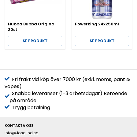
Hubba Bubba Original
Powerking 24x250ml
20st
SE PRODUKT
SE PRODUKT
Fri frakt vid köp över 7000 kr (exkl. moms, pant &
vapes)
Snabba leveranser (1-3 arbetsdagar) Beroende
på område
Trygg betalning
KONTAKTA OSS
Info@Joselind.se