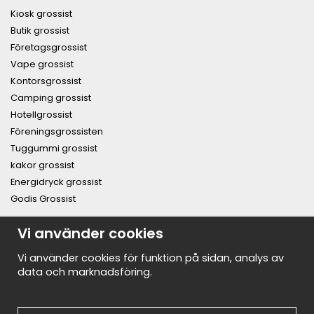
Kiosk grossist
Butik grossist
Företagsgrossist
Vape grossist
Kontorsgrossist
Camping grossist
Hotellgrossist
Föreningsgrossisten
Tuggummi grossist
kakor grossist
Energidryck grossist
Godis Grossist
Vi använder cookies
PRENUMERERA PÅ NYHETSBREVET FÖR VÅRA BÄSTA
ERBJUDANDEN OCH NYHETER!
E-
Vi använder cookies för funktion på sidan, analys av
postadress
data och marknadsföring.
De uppgifter du matar in kommer endast användas till våra nyhetsbrev.