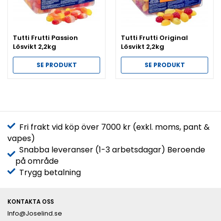
Tutti Frutti Passion
Tutti Frutti Original
Lösvikt 2,2kg
Lösvikt 2,2kg
SE PRODUKT
SE PRODUKT
Fri frakt vid köp över 7000 kr (exkl. moms, pant &
vapes)
Snabba leveranser (1-3 arbetsdagar) Beroende
på område
Trygg betalning
KONTAKTA OSS
Info@Joselind.se