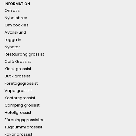
INFORMATION
Om oss
Nyhetsbrev
Om cookies
Avtalskund
Logga in
Nyheter
Restaurang grossist
Café Grossist
Kiosk grossist
Butik grossist
Företagsgrossist
Vape grossist
Kontorsgrossist
Camping grossist
Hotellgrossist
Föreningsgrossisten
Tuggummi grossist
kakor grossist