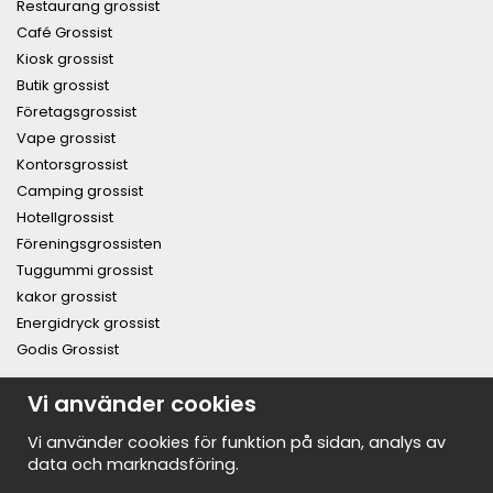
Restaurang grossist
Café Grossist
Kiosk grossist
Butik grossist
Företagsgrossist
Vape grossist
Kontorsgrossist
Camping grossist
Hotellgrossist
Föreningsgrossisten
Tuggummi grossist
kakor grossist
Energidryck grossist
Godis Grossist
PRENUMERERA PÅ NYHETSBREVET FÖR VÅRA BÄSTA
Vi använder cookies
ERBJUDANDEN OCH NYHETER!
E-
Vi använder cookies för funktion på sidan, analys av
postadress
data och marknadsföring.
De uppgifter du matar in kommer endast användas till våra nyhetsbrev.