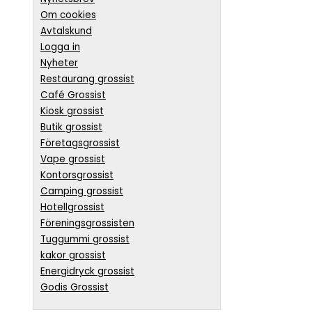
Om cookies
Avtalskund
Logga in
Nyheter
Restaurang grossist
Café Grossist
Kiosk grossist
Butik grossist
Företagsgrossist
Vape grossist
Kontorsgrossist
Camping grossist
Hotellgrossist
Föreningsgrossisten
Tuggummi grossist
kakor grossist
Energidryck grossist
Godis Grossist