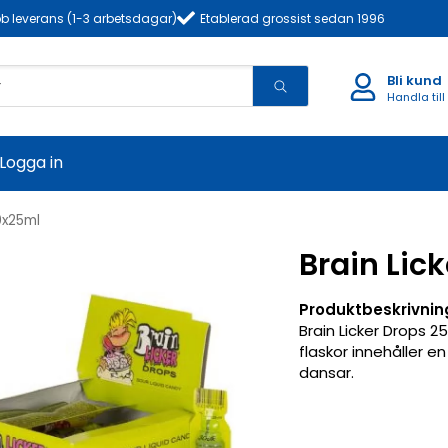
b leverans (1-3 arbetsdagar)
Etablerad grossist sedan 1996
Bli kund
Handla till
Logga in
0x25ml
Brain Lic
Produktbeskrivnin
Brain Licker Drops 2
flaskor innehåller 
dansar.