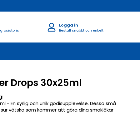
Logga in
 grosistpris
Beställ snabbt och enkelt
ker Drops 30x25ml
g:
5ml - En syrlig och unik godisupplevelse. Dessa små
en sur vätska som kommer att göra dina smaklökar