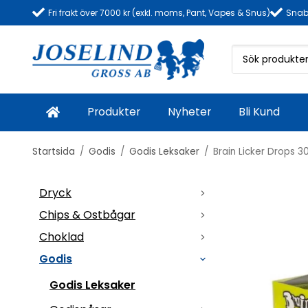
Fri frakt över 7000 kr (exkl. moms, Pant, Vapes & Snus)
Snab
Produkter
Nyheter
Bli Kund
Startsida
/
Godis
/
Godis Leksaker
/
Brain Licker Drops 3
Dryck
Chips & Ostbågar
Choklad
Godis
Godis Leksaker