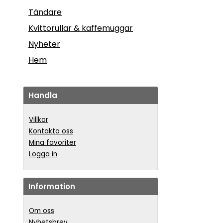
Tändare
Kvittorullar & kaffemuggar
Nyheter
Hem
Handla
Villkor
Kontakta oss
Mina favoriter
Logga in
Information
Om oss
Nyhetsbrev