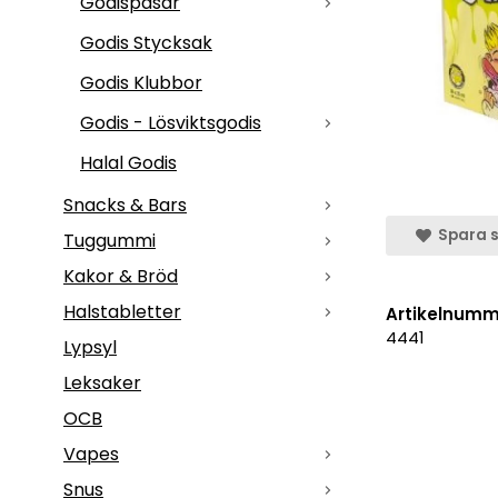
Godispåsar
Godis Stycksak
Godis Klubbor
Godis - Lösviktsgodis
Halal Godis
Snacks & Bars
Spara s
Tuggummi
Kakor & Bröd
Halstabletter
Artikelnumm
4441
Lypsyl
Leksaker
OCB
Vapes
Snus