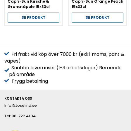
Capri-Sun Kirsche &
Capri-Sun Orange Peach
Granatäpple 15x33cl
15x33cl
SE PRODUKT
SE PRODUKT
Fri frakt vid köp över 7000 kr (exkl. moms, pant &
vapes)
Snabba leveranser (1-3 arbetsdagar) Beroende
på område
Trygg betalning
KONTAKTA OSS
Info@Joselind.se
Tel: 08-722 41 34