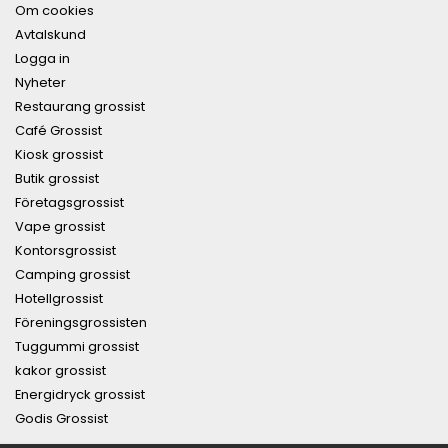
Om cookies
Avtalskund
Logga in
Nyheter
Restaurang grossist
Café Grossist
Kiosk grossist
Butik grossist
Företagsgrossist
Vape grossist
Kontorsgrossist
Camping grossist
Hotellgrossist
Föreningsgrossisten
Tuggummi grossist
kakor grossist
Energidryck grossist
Godis Grossist