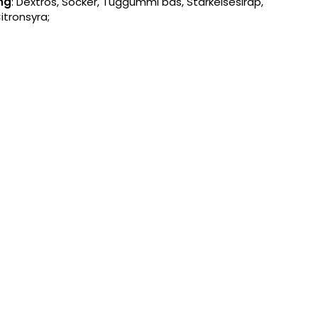
ng
: Dextros, Socker, Tuggummi bas, Stärkelsesirap,
tronsyra;