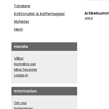
Tändare
Artikelnumm
Kvittorullar & kaffemuggar
4164
Nyheter
Hem
Handla
Villkor
Kontakta oss
Mina favoriter
Logga in
Information
Om oss
Nyhetsbrev