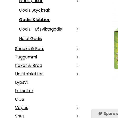
Godispåsar
Godis Stycksak
Godis Klubbor
Godis - Lösviktsgodis
Halal Godis
Snacks & Bars
Tuggummi
Kakor & Bröd
Halstabletter
Lypsyl
Leksaker
OCB
Vapes
Spara s
Snus