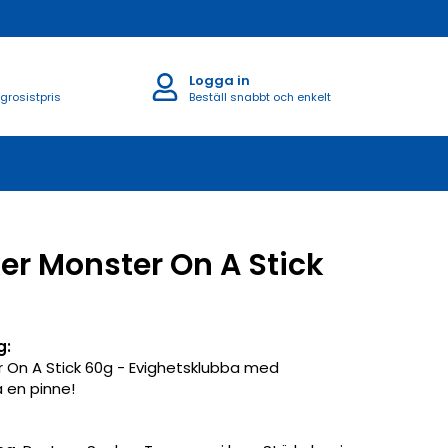
Logga in
 grosistpris
Beställ snabbt och enkelt
r Monster On A Stick
g:
 On A Stick 60g - Evighetsklubba med
 en pinne!