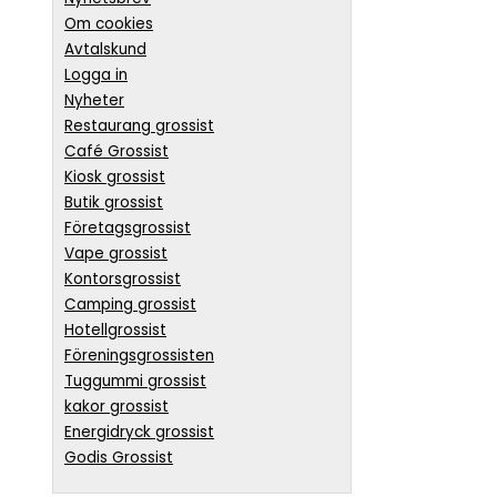
Om cookies
Avtalskund
Logga in
Nyheter
Restaurang grossist
Café Grossist
Kiosk grossist
Butik grossist
Företagsgrossist
Vape grossist
Kontorsgrossist
Camping grossist
Hotellgrossist
Föreningsgrossisten
Tuggummi grossist
kakor grossist
Energidryck grossist
Godis Grossist