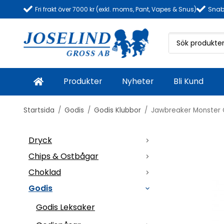
Fri frakt över 7000 kr (exkl. moms, Pant, Vapes & Snus)
Snab
Produkter
Nyheter
Bli Kund
Startsida
/
Godis
/
Godis Klubbor
/
Jawbreaker Monster O
Dryck
Chips & Ostbågar
Choklad
Godis
Godis Leksaker