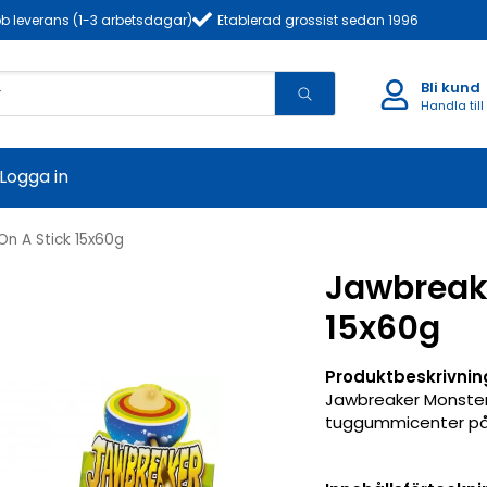
b leverans (1-3 arbetsdagar)
Etablerad grossist sedan 1996
Bli kund
Handla till
Logga in
n A Stick 15x60g
Jawbreake
15x60g
Produktbeskrivnin
Jawbreaker Monster
tuggummicenter på